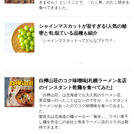
きません！ ということで、「たこ寿」のたこ焼きを
食べてきました。
シャインマスカットが旨すぎる!人気の秘
密と旬,似ている品種も紹介
「シャインマスカットってどんなブドウ？」
…
白樺山荘のコク味噌味[札幌ラーメン名店
のインスタント乾麺を食べてみた]
「白樺山荘」は北海道でも大人気のラーメン店。
実店舗へ行ったことはないのですが、インスタント
ラーメンがあったのでコク味噌味を食べてみまし
た。
製造元は北海道の麺メーカー「菊水」。ウマい寒干
し麺を作るこの会社と有名ラーメン店のコラボは期
待できます。