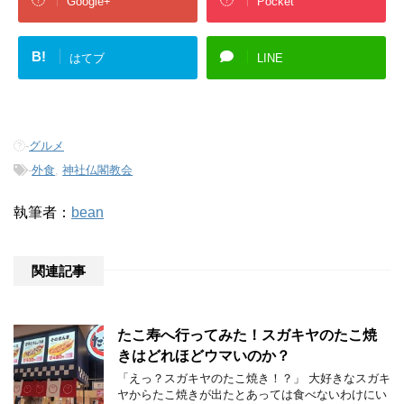
Google+
Pocket
B!
はてブ
LINE
-
グルメ
-
外食
,
神社仏閣教会
執筆者：
bean
関連記事
たこ寿へ行ってみた！スガキヤのたこ焼
きはどれほどウマいのか？
「えっ？スガキヤのたこ焼き！？」 大好きなスガキ
ヤからたこ焼きが出たとあっては食べないわけにい