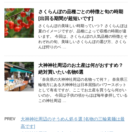
さくらんぼの品種ごとの特徴と旬の時期
[出回る期間が超短いです]
さくらんぼの美味しい時期っていつ？ さくらんぼは
夏のイメージですが、品種によって収穫の時期が違
います。 今回は、さくらんぼの人気品種の特徴とそ
れぞれの旬、美味しいさくらんぼの選び方、さくら
んぼ狩りのベ …
大神神社周辺のお土産は何がおすすめ？
絶対買いたい名物6選
「奈良県の大神神社周辺の名物って何？」 奈良県三
輪地方にある大神神社は日本屈指のパワースポット
として有名ですが、ここでお土産を買うなら何がい
いのか。 今回は子供の頃からほぼ毎年参拝している
この神社周辺 …
PREV
大神神社周辺のそうめん処６選 [名物の三輪素麺は最
高です]