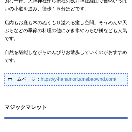
的な一軒。大神神社から摂社の狭井神社経由で自然いっぱ
いの小道を進み、徒歩１５分ほどです。
店内もお庭も木のぬくもり溢れる癒し空間。そうめんや天
ぷらなどの季節の料理の他にかき氷やわらび餅なども人気
です。
自然を堪能しながらのんびりお散歩していくのがおすすめ
です。
ホームページ：
https://y-hanamori.amebaownd.com/
マジックマレット