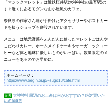
「マジックマレット」は近鉄桜井駅(大神神社の最寄駅)の
すぐ近くにあるモダンな山小屋風のカフェ。
奈良県の作家さん達が手掛けたアクセサリーやポストカー
ドを扱うショップも併設されています。
メニューは地元野菜をふんだんに使ったマレットごはんや
こだわりカレー、ホームメイドケーキやオーガニックコー
ヒーなど体と地球に優しいものがいっぱい。数量限定のメ
ニューもあるのでお早めに。
ホームページ：
https://www.begin.or.jp/~sugo13/cafe.html
大神神社周辺のお土産は何がおすすめ？絶対買いた
参考
い名物6選