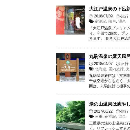
大江戸温泉の下呂
2018/07/09
-
旅行
宿泊記
,
岐阜
,
温泉
「大江戸温泉プレミアム
り、今回で2回め。プ
きます。 参考大江戸温
丸駒温泉の露天風呂
2018/04/07
-
旅行
北海道
,
国内旅行
,
支
丸駒温泉旅館は「支笏湖
千歳空港からも近く、大
回は、丸駒旅館に極寒の
湯の山温泉は癒やし
2017/08/22
-
旅行
三重
,
宿泊記
,
温泉
三重県の湯の山温泉に行
く、リフレッシュするの