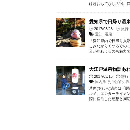
は超おもてなしの宿。口
愛知県で日帰り温
2017/03/28
-
旅行
愛知
,
温泉
「愛知県内で日帰り入浴
しみながらくつろぐのっ
分が味わえるのも魅力で
大江戸温泉物語あ
2017/03/15
-
旅行
国内旅行
,
宿泊記
,
温
芦原(あわら)温泉は「
ルメ、エンターテイメン
際に宿泊した感想と周辺