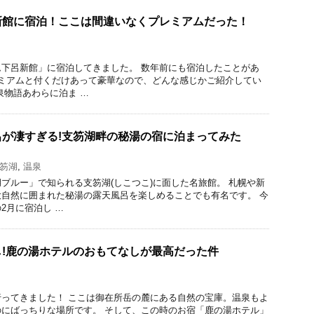
新館に宿泊！ここは間違いなくプレミアムだった！
下呂新館」に宿泊してきました。 数年前にも宿泊したことがあ
レミアムと付くだけあって豪華なので、どんな感じかご紹介してい
泉物語あわらに泊ま …
が凄すぎる!支笏湖畔の秘湯の宿に泊まってみた
笏湖
,
温泉
ブルー」で知られる支笏湖(しこつこ)に面した名旅館。 札幌や新
自然に囲まれた秘湯の露天風呂を楽しめることでも有名です。 今
2月に宿泊し …
!鹿の湯ホテルのおもてなしが最高だった件
ってきました！ ここは御在所岳の麓にある自然の宝庫。温泉もよ
にばっちりな場所です。 そして、この時のお宿「鹿の湯ホテル」