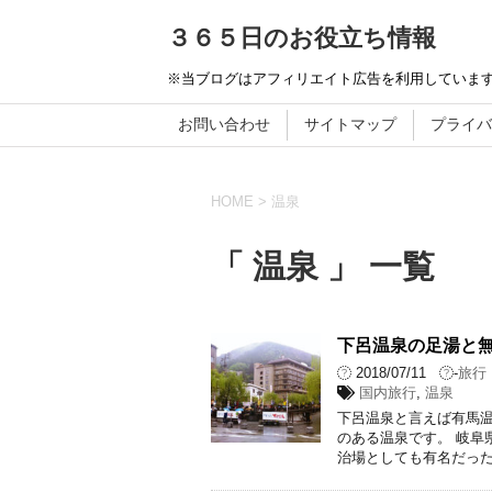
３６５日のお役立ち情報
※当ブログはアフィリエイト広告を利用していま
お問い合わせ
サイトマップ
プライバ
HOME
>
温泉
「 温泉 」 一覧
下呂温泉の足湯と
2018/07/11
-
旅行
国内旅行
,
温泉
下呂温泉と言えば有馬温
のある温泉です。 岐阜
治場としても有名だった