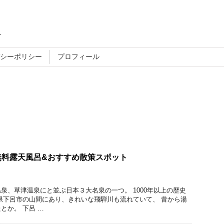
す
シーポリシー
プロフィール
無料露天風呂&おすすめ散策スポット
泉、草津温泉にと並ぶ日本３大名泉の一つ。 1000年以上の歴史
県下呂市の山間にあり、きれいな飛騨川も流れていて、 昔から湯
とか。 下呂 …