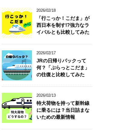
2026/02/18
「行こっか！こだま」が
西日本を制す!?強力なラ
イバルとも比較してみた
2026/02/17
JRの日帰りパックって
何？「ぷらっとこだま」
の往復と比較してみた
2026/02/13
特大荷物を持って新幹線
に乗るには？当日詰まな
いための最新情報