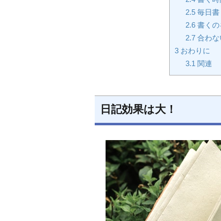
2.5
毎日書
2.6
書くの
2.7
合わな
3
おわりに
3.1
関連
日記効果は大！