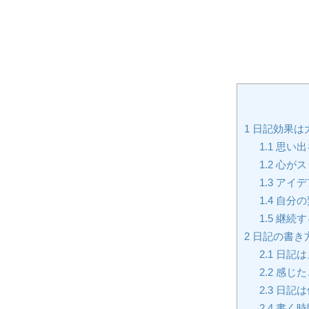
1
日記効果は
1.1
思い出
1.2
心がス
1.3
アイデ
1.4
自分の
1.5
継続す
2
日記の書き
2.1
日記は
2.2
感じた
2.3
日記は
2.4
書く時