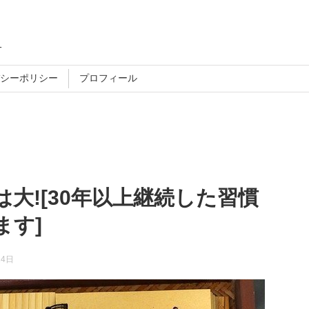
す
シーポリシー
プロフィール
大![30年以上継続した習慣
ます]
14日