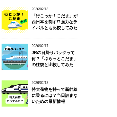
2026/02/18
「行こっか！こだま」が
西日本を制す!?強力なラ
イバルとも比較してみた
2026/02/17
JRの日帰りパックって
何？「ぷらっとこだま」
の往復と比較してみた
2026/02/13
特大荷物を持って新幹線
に乗るには？当日詰まな
いための最新情報