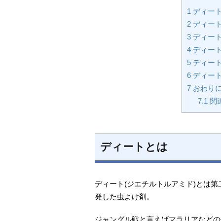
1
ディー
2
ディー
3
ディート
4
ディート
5
ディー
6
ディート
7
おわり
7.1
関
ディートとは
ディート(ジエチルトルアミド)とは
発した虫よけ剤。
ジャングル戦と言えばマラリアなどの