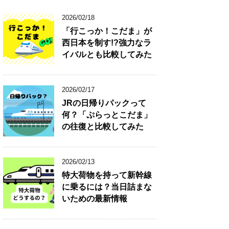
2026/02/18
「行こっか！こだま」が
西日本を制す!?強力なラ
イバルとも比較してみた
2026/02/17
JRの日帰りパックって
何？「ぷらっとこだま」
の往復と比較してみた
2026/02/13
特大荷物を持って新幹線
に乗るには？当日詰まな
いための最新情報