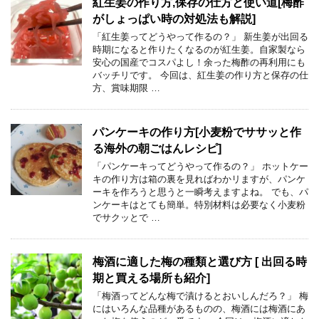
紅生姜の作り方,保存の仕方と使い道[梅酢
がしょっぱい時の対処法も解説]
「紅生姜ってどうやって作るの？」 新生姜が出回る
時期になると作りたくなるのが紅生姜。自家製なら
安心の国産でコスパよし！余った梅酢の再利用にも
バッチリです。 今回は、紅生姜の作り方と保存の仕
方、賞味期限 …
パンケーキの作り方[小麦粉でササッと作
る海外の朝ごはんレシピ]
「パンケーキってどうやって作るの？」 ホットケー
キの作り方は箱の裏を見ればわかリますが、パンケ
ーキを作ろうと思うと一瞬考えますよね。 でも、パ
ンケーキはとても簡単。特別材料は必要なく小麦粉
でサクッとで …
梅酒に適した梅の種類と選び方 [ 出回る時
期と買える場所も紹介]
「梅酒ってどんな梅で漬けるとおいしんだろ？」 梅
にはいろんな品種があるものの、梅酒には梅酒にあ