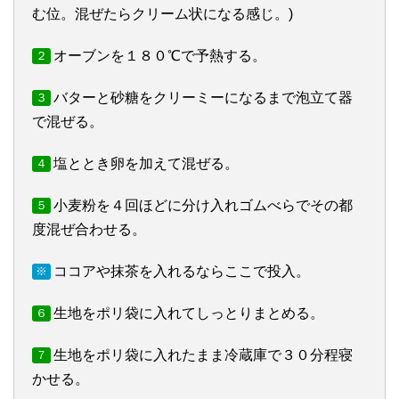
む位。混ぜたらクリーム状になる感じ。)
オーブンを１８０℃で予熱する。
２
バターと砂糖をクリーミーになるまで泡立て器
３
で混ぜる。
塩ととき卵を加えて混ぜる。
４
小麦粉を４回ほどに分け入れゴムべらでその都
５
度混ぜ合わせる。
ココアや抹茶を入れるならここで投入。
※
生地をポリ袋に入れてしっとりまとめる。
６
生地をポリ袋に入れたまま冷蔵庫で３０分程寝
７
かせる。