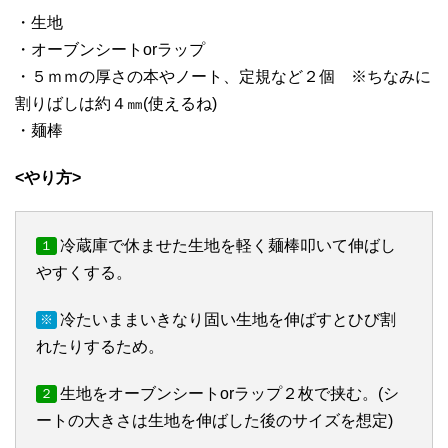
・生地
・オーブンシートorラップ
・５ｍｍの厚さの本やノート、定規など２個 ※ちなみに
割りばしは約４㎜(使えるね)
・麺棒
<やり方>
冷蔵庫で休ませた生地を軽く麺棒叩いて伸ばし
１
やすくする。
冷たいままいきなり固い生地を伸ばすとひび割
※
れたりするため。
生地をオーブンシートorラップ２枚で挟む。(シ
２
ートの大きさは生地を伸ばした後のサイズを想定)