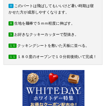
このパートは飛ばしてもいいけど暑い時期は寝
※
かせた方が成形しやすくなります。
生地を麺棒で５ｍｍ程度に伸ばす。
８
お好きなクッキーカッターで型抜き。
９
クッキングシートを敷いた天板に並べる。
１０
１８０度のオーブンで１０分前後焼いて完成！
１１