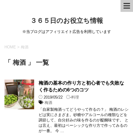
３６５日のお役立ち情報
※当ブログはアフィリエイト広告を利用しています
HOME
>
梅酒
「 梅酒 」 一覧
梅酒の基本の作り方と初心者でも失敗な
く作るための6つのコツ
2019/05/22
-
料理
梅酒
「自家製梅酒ってどうやって作るの？」 梅酒のレシ
ピは実にさまざま。砂糖やアルコールの種類などを
調節して、自分好みの味を作るのが醍醐味です。 と
は言え、最初はベーシックな作り方で作ってみるの
が一番。 今 …