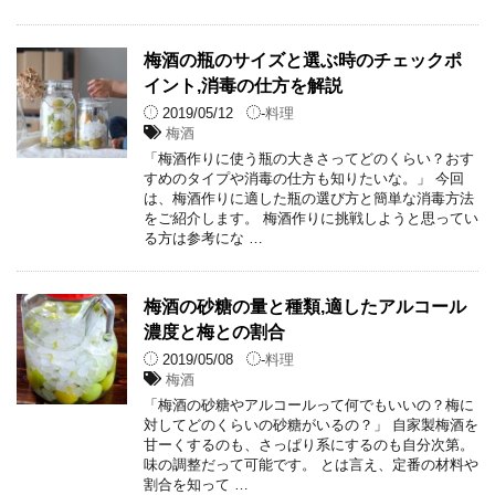
梅酒の瓶のサイズと選ぶ時のチェックポ
イント,消毒の仕方を解説
2019/05/12
-
料理
梅酒
「梅酒作りに使う瓶の大きさってどのくらい？おす
すめのタイプや消毒の仕方も知りたいな。」 今回
は、梅酒作りに適した瓶の選び方と簡単な消毒方法
をご紹介します。 梅酒作りに挑戦しようと思ってい
る方は参考にな …
梅酒の砂糖の量と種類,適したアルコール
濃度と梅との割合
2019/05/08
-
料理
梅酒
「梅酒の砂糖やアルコールって何でもいいの？梅に
対してどのくらいの砂糖がいるの？」 自家製梅酒を
甘ーくするのも、さっぱり系にするのも自分次第。
味の調整だって可能です。 とは言え、定番の材料や
割合を知って …