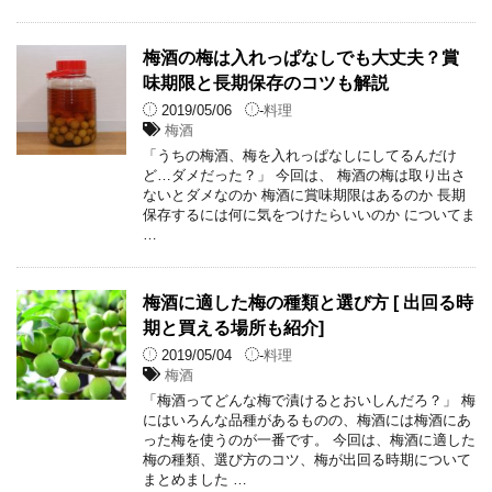
梅酒の梅は入れっぱなしでも大丈夫？賞
味期限と長期保存のコツも解説
2019/05/06
-
料理
梅酒
「うちの梅酒、梅を入れっぱなしにしてるんだけ
ど…ダメだった？」 今回は、 梅酒の梅は取り出さ
ないとダメなのか 梅酒に賞味期限はあるのか 長期
保存するには何に気をつけたらいいのか についてま
…
梅酒に適した梅の種類と選び方 [ 出回る時
期と買える場所も紹介]
2019/05/04
-
料理
梅酒
「梅酒ってどんな梅で漬けるとおいしんだろ？」 梅
にはいろんな品種があるものの、梅酒には梅酒にあ
った梅を使うのが一番です。 今回は、梅酒に適した
梅の種類、選び方のコツ、梅が出回る時期について
まとめました …