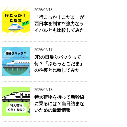
2026/02/18
「行こっか！こだま」が
西日本を制す!?強力なラ
イバルとも比較してみた
2026/02/17
JRの日帰りパックって
何？「ぷらっとこだま」
の往復と比較してみた
2026/02/13
特大荷物を持って新幹線
に乗るには？当日詰まな
いための最新情報