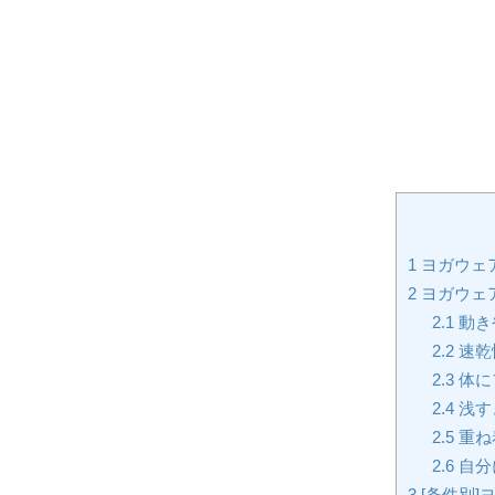
1
ヨガウェ
2
ヨガウェ
2.1
動き
2.2
速乾
2.3
体に
2.4
浅す
2.5
重ね
2.6
自分
3
[条件別]