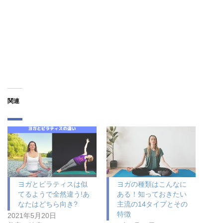
関連
ヨガとピラティスは似
ヨガの種類はこんなに
てるようで全然違う!あ
ある！知っておきたい
なたはどちら向き?
主流の14タイプとその
特徴
2021年5月20日