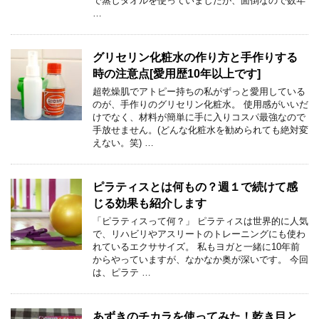
で蒸しタオルを使っていましたが、面倒なので数年
…
グリセリン化粧水の作り方と手作りする
時の注意点[愛用歴10年以上です]
超乾燥肌でアトピー持ちの私がずっと愛用している
のが、手作りのグリセリン化粧水。 使用感がいいだ
けでなく、材料が簡単に手に入りコスパ最強なので
手放せません。(どんな化粧水を勧められても絶対変
えない。笑) …
ピラティスとは何もの？週１で続けて感
じる効果も紹介します
「ピラティスって何？」 ピラティスは世界的に人気
で、リハビリやアスリートのトレーニングにも使わ
れているエクササイズ。 私もヨガと一緒に10年前
からやっていますが、なかなか奥が深いです。 今回
は、ピラテ …
あずきのチカラを使ってみた！乾き目と