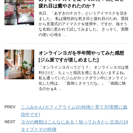
疲れ目は癒やされたのか？
先日、「あずきのチカラ」というアイマスクを頂き
ました。 私は慢性的な乾き目と疲れ目のため、普段
から充電式のアイマスクを使用中。ですが、強そう
な名前に惹かれて試してみました。 さっそく、実際
の使い心地を …
オンラインヨガを半年間やってみた感想
[ジム派ですが楽しめました]
「オンラインヨガってどう？」 オンラインヨガは便
利だけど、ちょっと抵抗を感じる人もいますよね。
私も通っていたジムがロックダウン中にオンライン
化した時は、 「面倒くさそうだな。」 「画面に映
るのかぁ& …
PREV
こぶみかん(カフィアライム)の特徴と育て方[実際に栽
培中です]
NEXT
ヨガの種類はこんなにある！知っておきたい主流の14
タイプとその特徴