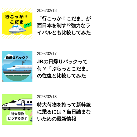
2026/02/18
「行こっか！こだま」が
西日本を制す!?強力なラ
イバルとも比較してみた
2026/02/17
JRの日帰りパックって
何？「ぷらっとこだま」
の往復と比較してみた
2026/02/13
特大荷物を持って新幹線
に乗るには？当日詰まな
いための最新情報