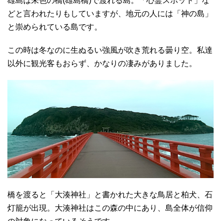
雄島は朱色の橋(雄島橋)で渡れる島。「心霊スポット」な
どと言われたりもしていますが、地元の人には「神の島」
と崇められている島です。
この時は冬なのに生ぬるい強風が吹き荒れる曇り空。私達
以外に観光客もおらず、かなりの凄みがありました。
橋を渡ると「大湊神社」と書かれた大きな鳥居と柏犬、石
灯籠が出現。大湊神社はこの森の中にあり、島全体が信仰