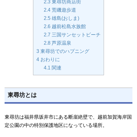
2.3
東尋坊商店街
2.4
荒磯遊歩道
2.5
雄島(おしま)
2.6
越前松島水族館
2.7
三国サンセットビーチ
2.8
芦原温泉
3
東尋坊でのハプニング
4
おわりに
4.1
関連
東尋坊とは
東尋坊は福井県坂井市にある断崖絶壁で、越前加賀海岸国
定公園の中の特別保護地区になっている場所。