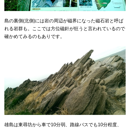
島の裏側(北側)には岩の周辺が磁界になった磁石岩と呼ば
れる岩群も。ここでは方位磁針が狂うと言われているので
確かめてみるのもありです。
雄島は東尋坊から車で10分弱、路線バスでも10分程度、