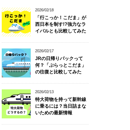
2026/02/18
「行こっか！こだま」が
西日本を制す!?強力なラ
イバルとも比較してみた
2026/02/17
JRの日帰りパックって
何？「ぷらっとこだま」
の往復と比較してみた
2026/02/13
特大荷物を持って新幹線
に乗るには？当日詰まな
いための最新情報