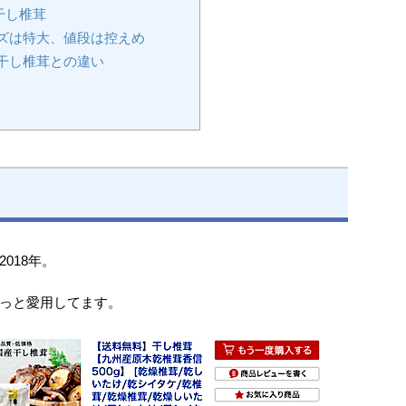
干し椎茸
ズは特大、値段は控えめ
干し椎茸との違い
018年。
っと愛用してます。