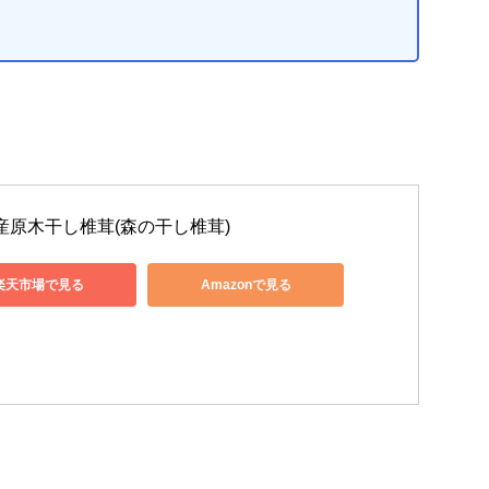
産原木干し椎茸(森の干し椎茸)
楽天市場で見る
Amazonで見る