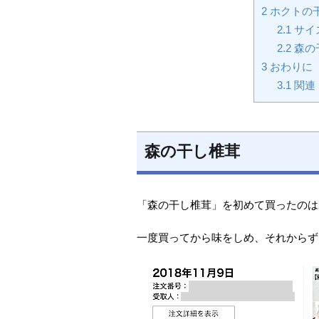
2
ホクトの
2.1
サイ
2.2
森の
3
おわりに
3.1
関連
森の干し椎茸
「森の干し椎茸」を初めて買ったのは2
一度買ってから味をしめ、それからず