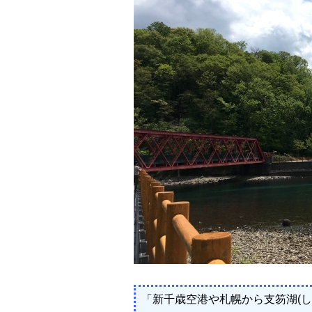
「新千歳空港や札幌から支笏湖(