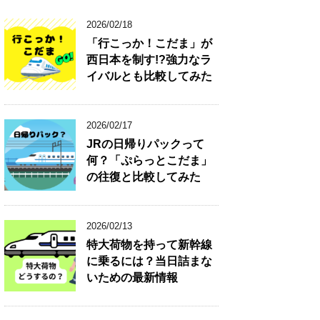
2026/02/18
「行こっか！こだま」が
西日本を制す!?強力なラ
イバルとも比較してみた
2026/02/17
JRの日帰りパックって
何？「ぷらっとこだま」
の往復と比較してみた
2026/02/13
特大荷物を持って新幹線
に乗るには？当日詰まな
いための最新情報