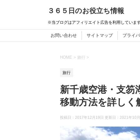
３６５日のお役立ち情報
※当ブログはアフィリエイト広告を利用していま
お問い合わせ
サイトマップ
プライバ
HOME
>
旅行
>
旅行
新千歳空港・支笏
移動方法を詳しく
投稿日：2017年12月19日 更新日：
2021年10