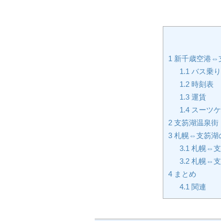
1
新千歳空港⇔
1.1
バス乗り
1.2
時刻表
1.3
運賃
1.4
スーツケ
2
支笏湖温泉街
3
札幌⇔支笏湖
3.1
札幌⇔支
3.2
札幌⇔支
4
まとめ
4.1
関連