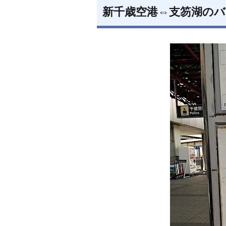
新千歳空港⇔支笏湖のバ