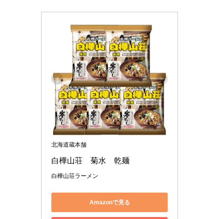
北海道蔵本舗
白樺山荘　菊水　乾麺
白樺山荘ラーメン
Amazonで見る