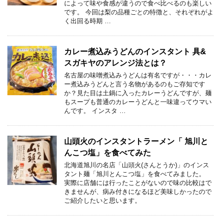
によって味や食感が違うので食べ比べるのも楽しい
です。 今回は梨の品種ごとの特徴と、それぞれがよ
く出回る時期 …
カレー煮込みうどんのインスタント 具&
スガキヤのアレンジ法とは？
名古屋の味噌煮込みうどんは有名ですが・・・カレ
ー煮込みうどんと言う名物があるのもご存知です
か？見た目は土鍋に入ったカレーうどんですが、麺
もスープも普通のカレーうどんと一味違ってウマい
んです。 インスタ …
山頭火のインスタントラーメン「 旭川と
んこつ塩」を食べてみた
北海道旭川の名店「山頭火(さんとうか)」のインス
タント麺「旭川とんこつ塩」を食べてみました。
実際に店舗には行ったことがないので味の比較はで
きませんが、病み付きになるほど美味しかったので
ご紹介したいと思います。