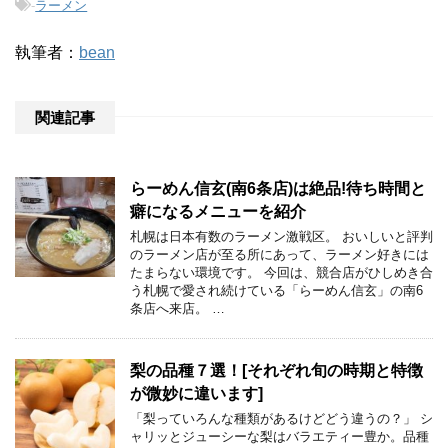
-
ラーメン
執筆者：
bean
関連記事
らーめん信玄(南6条店)は絶品!待ち時間と
癖になるメニューを紹介
札幌は日本有数のラーメン激戦区。 おいしいと評判
のラーメン店が至る所にあって、ラーメン好きには
たまらない環境です。 今回は、競合店がひしめき合
う札幌で愛され続けている「らーめん信玄」の南6
条店へ来店。 …
梨の品種７選！[それぞれ旬の時期と特徴
が微妙に違います]
「梨っていろんな種類があるけどどう違うの？」 シ
ャリッとジューシーな梨はバラエティー豊か。品種