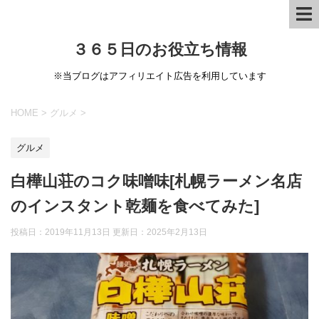
３６５日のお役立ち情報
※当ブログはアフィリエイト広告を利用しています
HOME
>
グルメ
>
グルメ
白樺山荘のコク味噌味[札幌ラーメン名店
のインスタント乾麺を食べてみた]
投稿日：2019年11月13日 更新日：
2025年2月13日