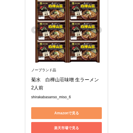
ノーブランド品
菊水　白樺山荘味噌 生ラーメン 
shirakabasanso_miso_6
Amazonで見る
楽天市場で見る