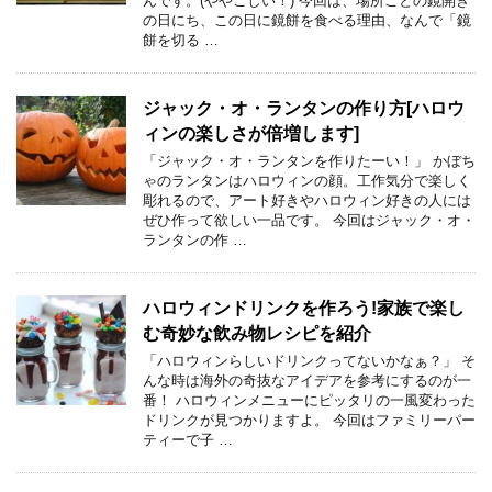
んです。(ややこしい！) 今回は、場所ごとの鏡開き
の日にち、この日に鏡餅を食べる理由、なんで「鏡
餅を切る …
ジャック・オ・ランタンの作り方[ハロウ
ィンの楽しさが倍増します]
「ジャック・オ・ランタンを作りたーい！」 かぼち
ゃのランタンはハロウィンの顔。工作気分で楽しく
彫れるので、アート好きやハロウィン好きの人には
ぜひ作って欲しい一品です。 今回はジャック・オ・
ランタンの作 …
ハロウィンドリンクを作ろう!家族で楽し
む奇妙な飲み物レシピを紹介
「ハロウィンらしいドリンクってないかなぁ？」 そ
んな時は海外の奇抜なアイデアを参考にするのが一
番！ ハロウィンメニューにピッタリの一風変わった
ドリンクが見つかりますよ。 今回はファミリーパー
ティーで子 …