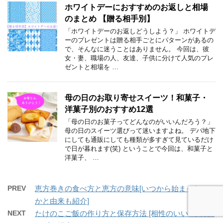
ホワイトデーにおすすめのお返しと相場
のまとめ 【贈る相手別】
「ホワイトデーのお返しどうしよう？」 ホワイトデ
ーのプレゼントは贈る相手ごとにパターンがあるの
で、そんなに迷うことはありません。 今回は、彼
女・妻、職場の人、友達、子供に分けて人気のプレ
ゼントと相場を …
母の日のお取り寄せスイーツ！和菓子・
洋菓子別のおすすめ12選
「母の日のお菓子ってどんなのがいいんだろう？」
母の日のスイーツ選びって迷いますよね。 デパ地下
にしても通販にしても種類が多すぎて見ているだけ
で日が暮れます(笑) ということで今回は、和菓子と
洋菓子、 …
PREV
恵方巻きの食べ方と恵方の意味[いつから始まったの
かと由来も紹介]
NEXT
たけのこご飯の作り方と保存方法 [相性のいい8つのお