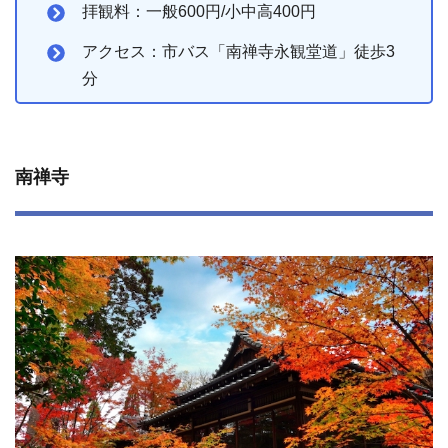
拝観料：一般600円/小中高400円
アクセス：市バス「南禅寺永観堂道」徒歩3
分
南禅寺