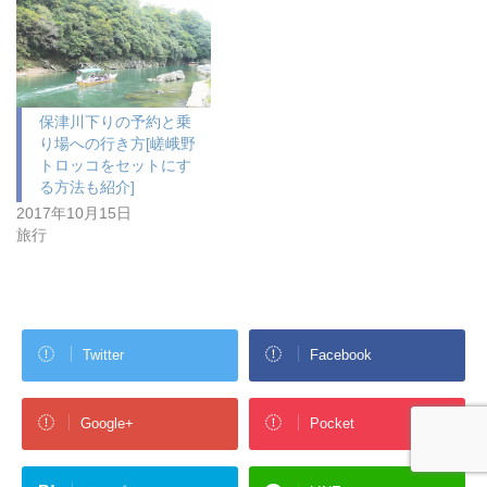
保津川下りの予約と乗
り場への行き方[嵯峨野
トロッコをセットにす
る方法も紹介]
2017年10月15日
旅行
Twitter
Facebook
Google+
Pocket