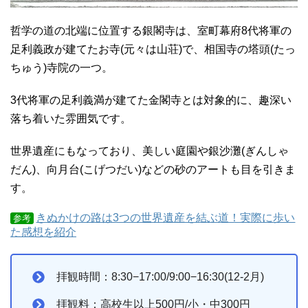
哲学の道の北端に位置する銀閣寺は、室町幕府8代将軍の
足利義政が建てたお寺(元々は山荘)で、相国寺の塔頭(たっ
ちゅう)寺院の一つ。
3代将軍の足利義満が建てた金閣寺とは対象的に、趣深い
落ち着いた雰囲気です。
世界遺産にもなっており、美しい庭園や銀沙灘(ぎんしゃ
だん)、向月台(こげつだい)などの砂のアートも目を引きま
す。
きぬかけの路は3つの世界遺産を結ぶ道！実際に歩い
参考
た感想を紹介
拝観時間：8:30−17:00/9:00−16:30(12-2月)
拝観料：高校生以上500円/小・中300円