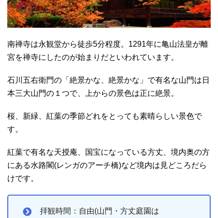
南禅寺は永観堂から徒歩5分程度。1291年に亀山法皇が離
宮を禅寺にしたのが始まりだといわれています。
石川五右衛門の「絶景かな、絶景かな」で有名な山門は日
本三大山門の１つで、上からの景色は正に絶景。
桜、新緑、紅葉の季節どれをとっても素晴らしい景色で
す。
紅葉で有名な天授庵、国宝になっている方丈、境内奥の方
にある水路閣(レンガのアーチ橋)など境内は見どころだら
けです。
拝観時間：自由(山門・方丈庭園は