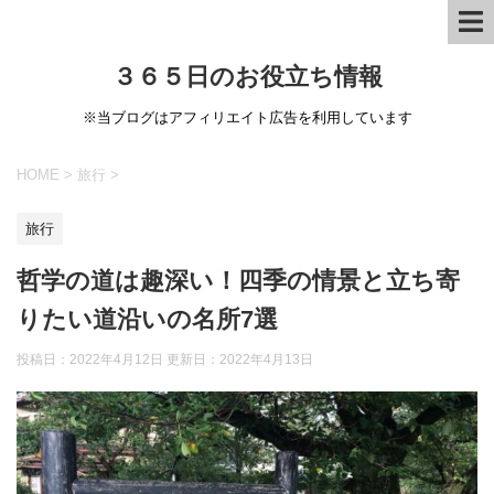
３６５日のお役立ち情報
※当ブログはアフィリエイト広告を利用しています
HOME
>
旅行
>
旅行
哲学の道は趣深い！四季の情景と立ち寄
りたい道沿いの名所7選
投稿日：2022年4月12日 更新日：
2022年4月13日