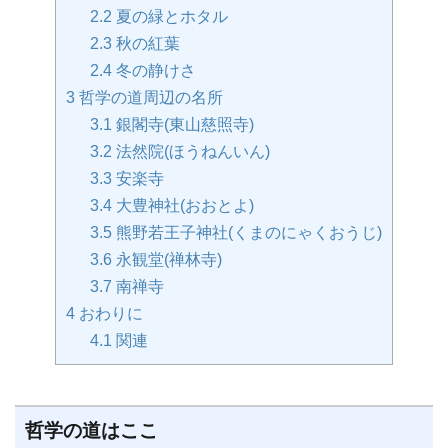
2.2
夏の緑とホタル
2.3
秋の紅葉
2.4
冬の静けさ
3
哲学の道周辺の名所
3.1
銀閣寺(東山慈照寺)
3.2
法然院(ほうねんいん)
3.3
安楽寺
3.4
大豊神社(おおとよ)
3.5
熊野若王子神社(くまのにゃくおうじ)
3.6
永観堂(禅林寺)
3.7
南禅寺
4
おわりに
4.1
関連
哲学の道はここ