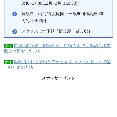
8:40−17:00(12月−2月は16:30))
拝観料：山門/方丈庭園：一般600円/高校500
円/小中400円
アクセス：地下鉄「蹴上駅」徒歩6分
仁和寺の宿坊「御室会館」に宿泊!朝のお勤めと境内
参考
散歩は癒やしだった
保津川下りの予約とアクセス,トロッコとセットで楽
参考
しむための方法
スポンサーリンク