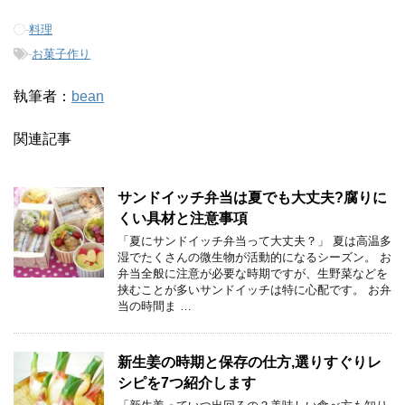
-
料理
-
お菓子作り
執筆者：
bean
関連記事
サンドイッチ弁当は夏でも大丈夫?腐りに
くい具材と注意事項
「夏にサンドイッチ弁当って大丈夫？」 夏は高温多
湿でたくさんの微生物が活動的になるシーズン。 お
弁当全般に注意が必要な時期ですが、生野菜などを
挟むことが多いサンドイッチは特に心配です。 お弁
当の時間ま …
新生姜の時期と保存の仕方,選りすぐりレ
シピを7つ紹介します