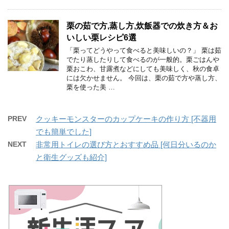
栗の茹で方,蒸し方,炊飯器での炊き方＆お
いしい栗レシピ6選
「栗ってどうやって食べると美味しいの？」 栗は茹
でたり蒸したりして食べるのが一般的。栗ごはんや
栗おこわ、甘露煮などにしても美味しく、秋の食卓
には欠かせません。 今回は、栗の茹で方や蒸し方、
栗を使った美 …
PREV
クッキーモンスターのカップケーキの作り方 [不器用
でも簡単でした]
NEXT
非常用トイレの選び方とおすすめ品 [何日分いるのか
と衛生グッズも紹介]