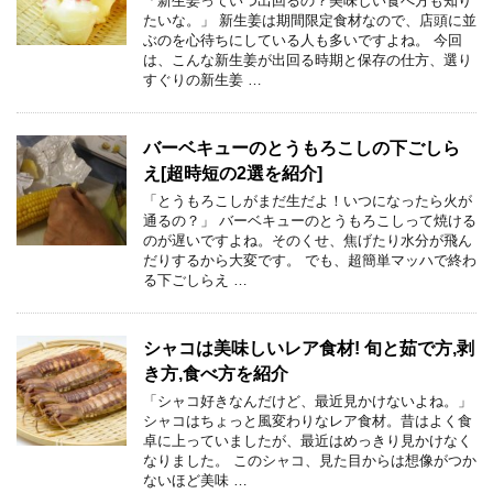
「新生姜っていつ出回るの？美味しい食べ方も知り
たいな。」 新生姜は期間限定食材なので、店頭に並
ぶのを心待ちにしている人も多いですよね。 今回
は、こんな新生姜が出回る時期と保存の仕方、選り
すぐりの新生姜 …
バーベキューのとうもろこしの下ごしら
え[超時短の2選を紹介]
「とうもろこしがまだ生だよ！いつになったら火が
通るの？」 バーベキューのとうもろこしって焼ける
のが遅いですよね。そのくせ、焦げたり水分が飛ん
だりするから大変です。 でも、超簡単マッハで終わ
る下ごしらえ …
シャコは美味しいレア食材! 旬と茹で方,剥
き方,食べ方を紹介
「シャコ好きなんだけど、最近見かけないよね。」
シャコはちょっと風変わりなレア食材。昔はよく食
卓に上っていましたが、最近はめっきり見かけなく
なりました。 このシャコ、見た目からは想像がつか
ないほど美味 …