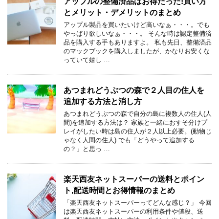
アップルの整備済品はお得だった!買い方
とメリット・デメリットのまとめ
アップル製品を買いたいけど高いなぁ・・・。でも
やっぱり欲しいなぁ・・・。 そんな時は認定整備済
品を購入する手もありますよ。 私も先日、整備済品
のマックブックを購入しましたが、かなりお安くな
っていて嬉し …
あつまれどうぶつの森で２人目の住人を
追加する方法と消し方
あつまれどうぶつの森で自分の島に複数人の住人(人
間)を追加する方法は？ 家族と一緒におすそ分けプ
レイがしたい時は島の住人が２人以上必要。(動物じ
ゃなく人間の住人) でも「どうやって追加する
の？」と思っ …
楽天西友ネットスーパーの送料とポイン
ト,配送時間とお得情報のまとめ
「楽天西友ネットスーパーってどんな感じ？」 今回
は楽天西友ネットスーパーの利用条件や値段、送