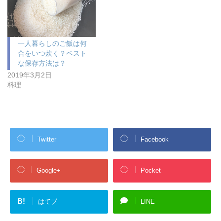
一人暮らしのご飯は何
合をいつ炊く？ベスト
な保存方法は？
2019年3月2日
料理
Twitter
Facebook
Google+
Pocket
B!
はてブ
LINE