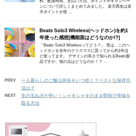
料、配達時間、支払い方法、ポイントやキャンペー
ンについて詳しくまとめてみました。 楽天西友は楽
天ポイントが使 …
Beats Solo3 Wireless(ヘッドホン)を約1
年使った感想[機能面はどうなのか!?]
「Beats Solo3 Wirelessってどう？」 実は、このヘ
ッドホンを去年のクリスマスに貰ってから約1年ほ
ど使ってます。 デザインの良さで知られるBeats製
品ですが、他の点はどうなのか！？ …
PREV
一人暮らしのご飯は何合をいつ炊く？ベストな保存方
法は？
NEXT
生の玉ねぎが辛い！シャキシャキのまま即効で辛味を
取る方法