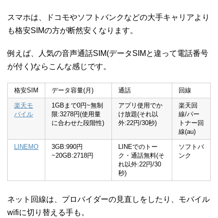
スマホは、ドコモやソフトバンクなどの大手キャリアより
も格安SIMの方が断然安くなります。
例えば、人気の音声通話SIM(データSIMと違って電話番号
が付く)ならこんな感じです。
格安SIM
データ容量(月)
通話
回線
楽天モ
1GBまで0円~無制
アプリ使用でか
楽天回
バイル
限:3278円(使用量
け放題(それ以
線/パー
に合わせた段階性)
外:22円/30秒)
トナー回
線(au)
LINEMO
3GB:990円
LINEでのトー
ソフトバ
~20GB:2718円
ク・通話無料(そ
ンク
れ以外:22円/30
秒)
ネット回線は、プロバイダーの見直しをしたり、モバイル
wifiに切り替える手も。