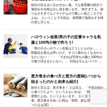
節分の豆まきに欠かせない鬼。でも保育園の節分で
鬼役をやる時は少し頭を使います。 怖すぎても、頼
りなさすぎてもイマイチなので難しい役どころです
よね。 ということで今回は、保育園で鬼役をする時
の演じ方とセ …
ハロウィン仮装!男の子の定番キャラを私
服と100均小物で作ろう!
「男の子のハロウィン衣装はどうしたものか…。」
既製品を買えば早いけど、すぐに着れなくなるから
もたいない・・・ 「できれば手持ちの服と100均の
小物で済ませたいなー。」 今回はそんなパパマ …
恵方巻きの食べ方と恵方の意味[いつから
始まったのかと由来も紹介]
節分と言えば、恵方巻き！ とは言え、「子供の頃か
ら食べてたよ〜」という人もいれば、「割と最近の
習慣だよね」という人もいます。 かく言う私は後
者。恵方巻きを知った時は「突然、妙な習慣が広ま
ったなぁ(笑) …