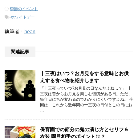
-
季節のイベント
-
ホワイトデー
執筆者：
bean
関連記事
十三夜はいつ？お月見をする意味とお供
えする食べ物を紹介します
「十三夜っていつ?お月見の日なんだよね…？」 十
三夜は昔からお月見を楽しむ習慣がある日。ただ、
毎年日にちが変わるのでわかりにくいですよね。 今
回は、これから数年間の十三夜の日付とこの日にお
…
保育園での節分の鬼の演じ方とセリフ＆
衣装 園児相手のポイントは？