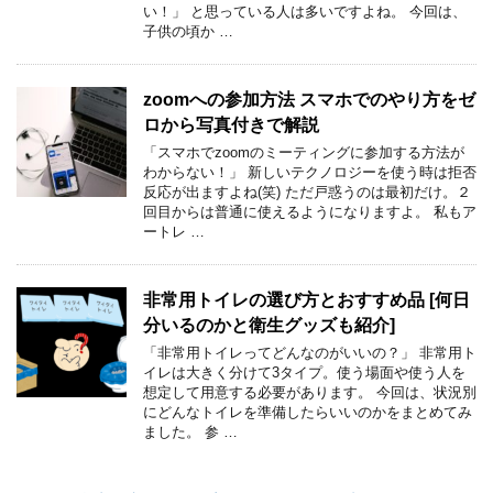
い！」 と思っている人は多いですよね。 今回は、
子供の頃か …
zoomへの参加方法 スマホでのやり方をゼ
ロから写真付きで解説
「スマホでzoomのミーティングに参加する方法が
わからない！」 新しいテクノロジーを使う時は拒否
反応が出ますよね(笑) ただ戸惑うのは最初だけ。２
回目からは普通に使えるようになりますよ。 私もア
ートレ …
非常用トイレの選び方とおすすめ品 [何日
分いるのかと衛生グッズも紹介]
「非常用トイレってどんなのがいいの？」 非常用ト
イレは大きく分けて3タイプ。使う場面や使う人を
想定して用意する必要があります。 今回は、状況別
にどんなトイレを準備したらいいのかをまとめてみ
ました。 参 …