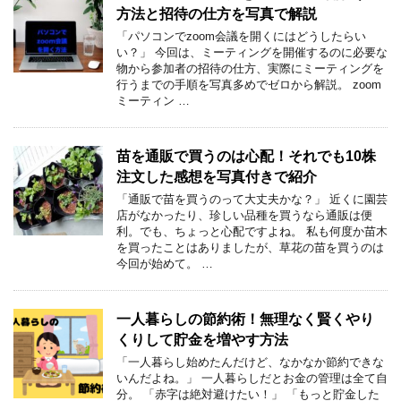
方法と招待の仕方を写真で解説
「パソコンでzoom会議を開くにはどうしたらい
い？」 今回は、ミーティングを開催するのに必要な
物から参加者の招待の仕方、実際にミーティングを
行うまでの手順を写真多めでゼロから解説。 zoom
ミーティン …
苗を通販で買うのは心配！それでも10株
注文した感想を写真付きで紹介
「通販で苗を買うのって大丈夫かな？」 近くに園芸
店がなかったり、珍しい品種を買うなら通販は便
利。でも、ちょっと心配ですよね。 私も何度か苗木
を買ったことはありましたが、草花の苗を買うのは
今回が始めて。 …
一人暮らしの節約術！無理なく賢くやり
くりして貯金を増やす方法
「一人暮らし始めたんだけど、なかなか節約できな
いんだよね。」 一人暮らしだとお金の管理は全て自
分。 「赤字は絶対避けたい！」 「もっと貯金した