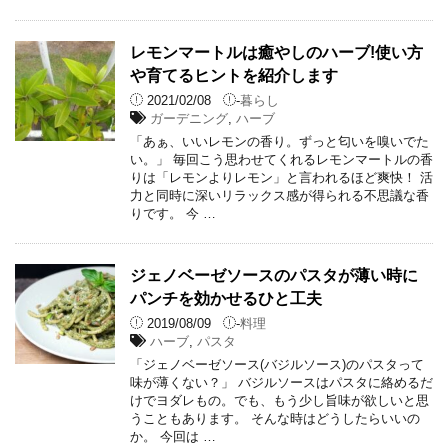
レモンマートルは癒やしのハーブ!使い方
や育てるヒントを紹介します
2021/02/08
-
暮らし
ガーデニング
,
ハーブ
「あぁ、いいレモンの香り。ずっと匂いを嗅いでた
い。」 毎回こう思わせてくれるレモンマートルの香
りは「レモンよりレモン」と言われるほど爽快！ 活
力と同時に深いリラックス感が得られる不思議な香
りです。 今 …
ジェノベーゼソースのパスタが薄い時に
パンチを効かせるひと工夫
2019/08/09
-
料理
ハーブ
,
パスタ
「ジェノベーゼソース(バジルソース)のパスタって
味が薄くない？」 バジルソースはパスタに絡めるだ
けでヨダレもの。でも、もう少し旨味が欲しいと思
うこともあります。 そんな時はどうしたらいいの
か。 今回は …