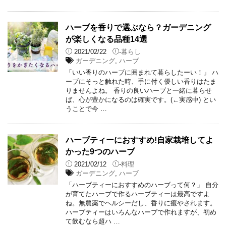
ハーブを香りで選ぶなら？ガーデニング
が楽しくなる品種14選
2021/02/22
-
暮らし
ガーデニング
,
ハーブ
「いい香りのハーブに囲まれて暮らしたーい！」 ハ
ーブにそっと触れた時、手に付く優しい香りはたま
りませんよね。 香りの良いハーブと一緒に暮らせ
ば、心が豊かになるのは確実です。(←実感中) とい
うことで今 …
ハーブティーにおすすめ!自家栽培してよ
かった9つのハーブ
2021/02/12
-
料理
ガーデニング
,
ハーブ
「ハーブティーにおすすめのハーブって何？」 自分
が育てたハーブで作るハーブティーは最高ですよ
ね。無農薬でヘルシーだし、香りに癒やされます。
ハーブティーはいろんなハーブで作れますが、初め
て飲むなら超ハ …