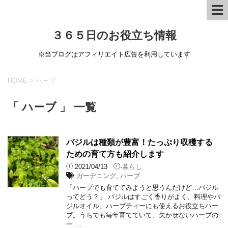
３６５日のお役立ち情報
※当ブログはアフィリエイト広告を利用しています
HOME
>
ハーブ
「 ハーブ 」 一覧
バジルは種類が豊富！たっぷり収穫する
ための育て方も紹介します
2021/04/13
-
暮らし
ガーデニング
,
ハーブ
「ハーブでも育ててみようと思うんだけど…バジル
ってどう？」 バジルはすごく香りがよく、料理やバ
ジルオイル、ハーブティーにも使えるお役立ちハー
ブ。うちでも毎年育てていて、欠かせないハーブの
一 …