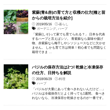
紫蘇(青&赤)の育て方と収穫の仕方[種と苗
からの栽培方法を紹介]
2019/05/16
-
暮らし
ガーデニング
,
ハーブ
「紫蘇(しそ)って家でも育てられる？」 日本を代表
するハーブと言えばシソ。 青紫蘇なら薬味や揚げ
物、赤紫蘇なら梅干しやシソジュースなどに欠かせ
ません。 しかも育て方は簡単！初心者でも問題なく
栽培できま …
バジルの保存方法は2つ! 乾燥と冷凍保存
の仕方、日持ちを解説
2018/06/29
-
料理
ハーブ
「バジルが大量にあって食べきれないんだけど…」
バジルは冷蔵保存だとよく持っても1週間。 食べき
れないなら、冷凍保存か乾燥させるのが一番です。