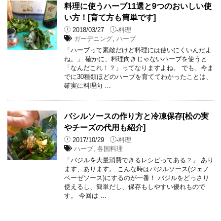
料理に使うハーブ11選と9つのおいしい使
い方！[育て方も簡単です]
2018/03/27
-
料理
ガーデニング
,
ハーブ
「ハーブって素敵だけど料理には使いにくいんだよ
ね。」 確かに、料理向きじゃないハーブを使うと
「なんだこれ！？」ってなりますよね。 でも、今ま
でに30種類ほどのハーブを育ててわかったことは、
確実に料理向 …
バシルソースの作り方と冷凍保存[松の実
やチーズの代用も紹介]
2017/10/29
-
料理
ハーブ
,
各国料理
「バジルを大量消費できるレシピってある？」 あり
ます、あります。 こんな時はバジルソース(ジェノ
ベーゼソース)にするのが一番！ バジルをどっさり
使えるし、簡単だし、保存もしやすい優れもので
す。 今回は …