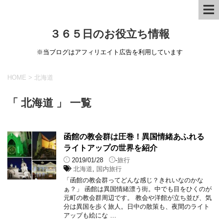
３６５日のお役立ち情報
※当ブログはアフィリエイト広告を利用しています
HOME
>
北海道
「 北海道 」 一覧
函館の教会群は圧巻！異国情緒あふれる
ライトアップの世界を紹介
2019/01/28
-
旅行
北海道
,
国内旅行
「函館の教会群ってどんな感じ？きれいなのかな
ぁ？」 函館は異国情緒漂う街。中でも目をひくのが
元町の教会群周辺です。 教会や洋館が立ち並び、気
分は異国を歩く旅人。日中の散策も、夜間のライト
アップも絵にな …