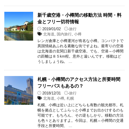
新千歳空港・小樽間の移動方法 時間・料
金とフリー切符情報
2019/01/02
-
旅行
北海道
,
国内旅行
,
小樽
レンガ倉庫と小樽運河が有名な小樽。コンパクトで
異国情緒あふれる素敵な街ですよね。最寄りの空港
は北海道の玄関口新千歳空港。でも、空港⇔小樽間
の距離は８５km程。意外と遠いんです。移動はど
うしましょうね。 …
札幌・小樽間のアクセス方法と所要時間
フリーパスもあるの？
2018/12/31
-
旅行
北海道
,
小樽
,
札幌
札幌、小樽は近い上にどちらも有数の観光都市。札
幌を拠点としてふらっと小樽までお出かけするのも
可能です。もちろん、その逆もしかり。移動の方法
も色々とありますよ。今回は、札幌⇔小樽間の交通
手段と所要時間、 …