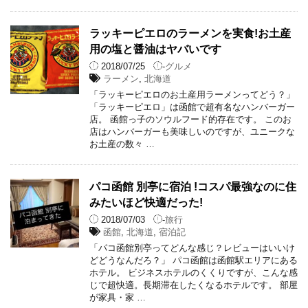
ラッキーピエロのラーメンを実食!お土産
用の塩と醤油はヤバいです
2018/07/25
-
グルメ
ラーメン
,
北海道
「ラッキーピエロのお土産用ラーメンってどう？」
「ラッキーピエロ」は函館で超有名なハンバーガー
店。 函館っ子のソウルフード的存在です。 このお
店はハンバーガーも美味しいのですが、ユニークな
お土産の数々 …
パコ函館 別亭に宿泊 !コスパ最強なのに住
みたいほど快適だった!
2018/07/03
-
旅行
函館
,
北海道
,
宿泊記
「パコ函館別亭ってどんな感じ？レビューはいいけ
どどうなんだろ？」 パコ函館は函館駅エリアにある
ホテル。 ビジネスホテルのくくりですが、こんな感
じで超快適。長期滞在したくなるホテルです。 部屋
が家具・家 …