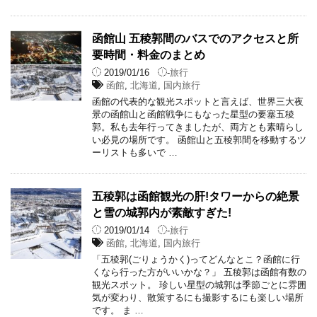
函館山 五稜郭間のバスでのアクセスと所
要時間・料金のまとめ
2019/01/16
-
旅行
函館
,
北海道
,
国内旅行
函館の代表的な観光スポットと言えば、世界三大夜
景の函館山と函館戦争にもなった星型の要塞五稜
郭。私も去年行ってきましたが、両方とも素晴らし
い必見の場所です。 函館山と五稜郭間を移動するツ
ーリストも多いで …
五稜郭は函館観光の肝!タワーからの絶景
と雪の城郭内が素敵すぎた!
2019/01/14
-
旅行
函館
,
北海道
,
国内旅行
「五稜郭(ごりょうかく)ってどんなとこ？函館に行
くなら行った方がいいかな？」 五稜郭は函館有数の
観光スポット。 珍しい星型の城郭は季節ごとに雰囲
気が変わり、散策するにも撮影するにも楽しい場所
です。 ま …