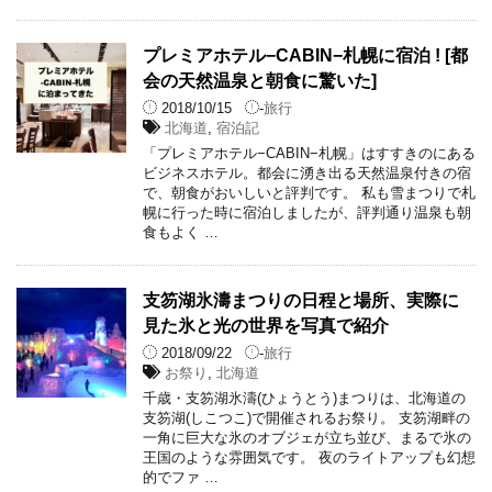
プレミアホテル−CABIN−札幌に宿泊 ! [都
会の天然温泉と朝食に驚いた]
2018/10/15
-
旅行
北海道
,
宿泊記
「プレミアホテル−CABIN−札幌」はすすきのにある
ビジネスホテル。都会に湧き出る天然温泉付きの宿
で、朝食がおいしいと評判です。 私も雪まつりで札
幌に行った時に宿泊しましたが、評判通り温泉も朝
食もよく …
支笏湖氷濤まつりの日程と場所、実際に
見た氷と光の世界を写真で紹介
2018/09/22
-
旅行
お祭り
,
北海道
千歳・支笏湖氷濤(ひょうとう)まつりは、北海道の
支笏湖(しこつこ)で開催されるお祭り。 支笏湖畔の
一角に巨大な氷のオブジェが立ち並び、まるで氷の
王国のような雰囲気です。 夜のライトアップも幻想
的でファ …