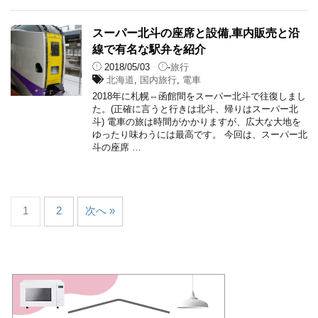
スーパー北斗の座席と設備,車内販売と沿
線で有名な駅弁を紹介
2018/05/03
-
旅行
北海道
,
国内旅行
,
電車
2018年に札幌⇔函館間をスーパー北斗で往復しまし
た。(正確に言うと行きは北斗、帰りはスーパー北
斗) 電車の旅は時間がかかりますが、広大な大地を
ゆったり味わうには最高です。 今回は、スーパー北
斗の座席 …
1
2
次へ »