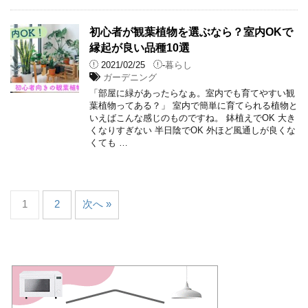
初心者が観葉植物を選ぶなら？室内OKで
縁起が良い品種10選
2021/02/25
-
暮らし
ガーデニング
「部屋に緑があったらなぁ。室内でも育てやすい観
葉植物ってある？」 室内で簡単に育てられる植物と
いえばこんな感じのものですね。 鉢植えでOK 大き
くなりすぎない 半日陰でOK 外ほど風通しが良くな
くても …
1
2
次へ »