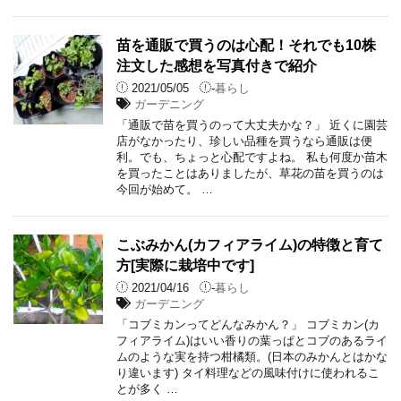
苗を通販で買うのは心配！それでも10株
注文した感想を写真付きで紹介
2021/05/05
-
暮らし
ガーデニング
「通販で苗を買うのって大丈夫かな？」 近くに園芸
店がなかったり、珍しい品種を買うなら通販は便
利。でも、ちょっと心配ですよね。 私も何度か苗木
を買ったことはありましたが、草花の苗を買うのは
今回が始めて。 …
こぶみかん(カフィアライム)の特徴と育て
方[実際に栽培中です]
2021/04/16
-
暮らし
ガーデニング
「コブミカンってどんなみかん？」 コブミカン(カ
フィアライム)はいい香りの葉っぱとコブのあるライ
ムのような実を持つ柑橘類。(日本のみかんとはかな
り違います) タイ料理などの風味付けに使われるこ
とが多く …