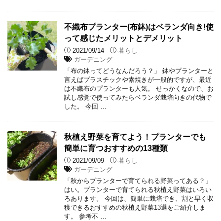
不織布プランター(布鉢)はベランダ向き!使
って感じたメリットとデメリット
2021/09/14
-
暮らし
ガーデニング
「布の鉢ってどうなんだろう？」 鉢やプランターと
言えばプラスチックや素焼きが一般的ですが、最近
は不織布のプランターも人気。 せっかくなので、お
試し感覚で使ってみたらベランダ栽培向きの代物で
した。 今回 …
秋植え野菜を育てよう！プランターでも
簡単に育つおすすめの13種類
2021/09/09
-
暮らし
ガーデニング
「秋からプランターで育てられる野菜ってある？」
はい。プランターで育てられる秋植え野菜はいろい
ろあります。 今回は、簡単に栽培でき、割と早く収
穫できるおすすめの秋植え野菜13選をご紹介しま
す。 参考不 …