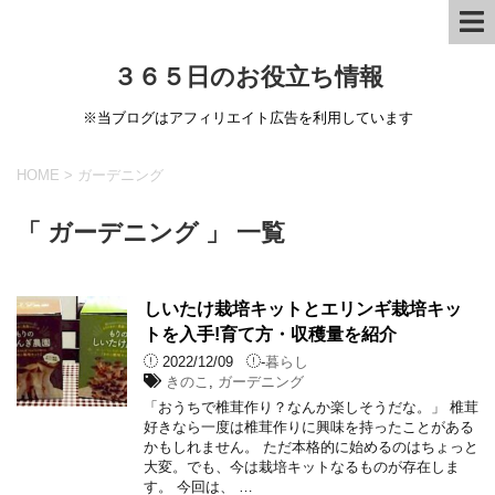
３６５日のお役立ち情報
※当ブログはアフィリエイト広告を利用しています
HOME
>
ガーデニング
「 ガーデニング 」 一覧
しいたけ栽培キットとエリンギ栽培キッ
トを入手!育て方・収穫量を紹介
2022/12/09
-
暮らし
きのこ
,
ガーデニング
「おうちで椎茸作り？なんか楽しそうだな。」 椎茸
好きなら一度は椎茸作りに興味を持ったことがある
かもしれません。 ただ本格的に始めるのはちょっと
大変。でも、今は栽培キットなるものが存在しま
す。 今回は、 …