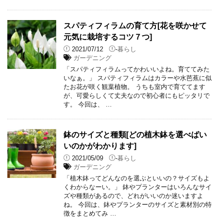
スパティフィラムの育て方[花を咲かせて
元気に栽培するコツ７つ]
2021/07/12
-
暮らし
ガーデニング
「スパティフィラムってかわいいよね。育ててみた
いなぁ。」 スパティフィラムはカラーや水芭蕉に似
たお花が咲く観葉植物。 うちも室内で育ててます
が、可愛らしくて丈夫なので初心者にもピッタリで
す。 今回は、 …
鉢のサイズと種類[どの植木鉢を選べばい
いのかがわかります]
2021/05/09
-
暮らし
ガーデニング
「植木鉢ってどんなのを選ぶといいの？サイズもよ
くわからなーい。」 鉢やプランターはいろんなサイ
ズや種類があるので、どれがいいのか迷いますよ
ね。 今回は、鉢やプランターのサイズと素材別の特
徴をまとめてみ …