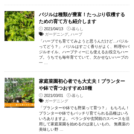
バジルは種類が豊富！たっぷり収穫する
ための育て方も紹介します
2021/04/13
-
暮らし
ガーデニング
,
ハーブ
「ハーブでも育ててみようと思うんだけど…バジル
ってどう？」 バジルはすごく香りがよく、料理やバ
ジルオイル、ハーブティーにも使えるお役立ちハー
ブ。うちでも毎年育てていて、欠かせないハーブの
一 …
家庭菜園初心者でも大丈夫！プランター
や鉢で育つおすすめ10種
2021/03/01
-
暮らし
ガーデニング
「プランターや鉢でも野菜って育つ？」 もちろん！
プランターや鉢でもバッチリ育てられる品種はいろ
いろありますよ。 ベランダや玄関前のスペースを活
用して家庭菜園を始めるのは楽しいもの。 無農薬の
美味しい野 …