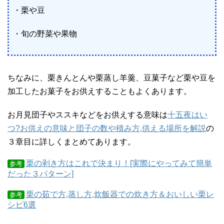
・栗や豆
・旬の野菜や果物
ちなみに、栗きんとんや栗蒸し羊羹、豆菓子など栗や豆を
加工したお菓子をお供えすることもよくあります。
お月見団子やススキなどをお供えする意味は
十五夜はい
つ?お供えの意味と団子の数や積み方,供える場所を解説
の
３章目に詳しくまとめてあります。
栗の剥き方はこれで決まり！[実際にやってみて簡単
参考
だった３パターン]
栗の茹で方,蒸し方,炊飯器での炊き方＆おいしい栗レ
参考
シピ6選