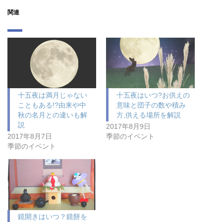
関連
十五夜は満月じゃない
十五夜はいつ?お供えの
こともある!?由来や中
意味と団子の数や積み
秋の名月との違いも解
方,供える場所を解説
説
2017年8月9日
2017年8月7日
季節のイベント
季節のイベント
鏡開きはいつ？鏡餅を