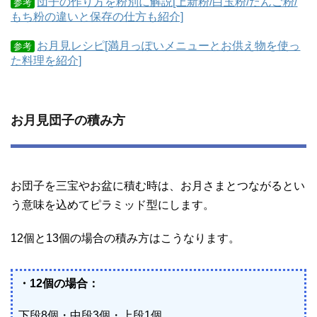
団子の作り方を粉別に解説[上新粉/白玉粉/だんご粉/
参考
もち粉の違いと保存の仕方も紹介]
お月見レシピ[満月っぽいメニューとお供え物を使っ
参考
た料理を紹介]
お月見団子の積み方
お団子を三宝やお盆に積む時は、お月さまとつながるとい
う意味を込めてピラミッド型にします。
12個と13個の場合の積み方はこうなります。
・12個の場合：
下段8個・中段3個・上段1個