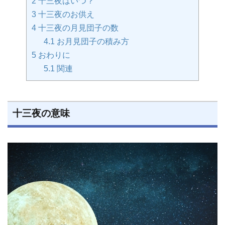
2
十三夜はいつ？
3
十三夜のお供え
4
十三夜の月見団子の数
4.1
お月見団子の積み方
5
おわりに
5.1
関連
十三夜の意味