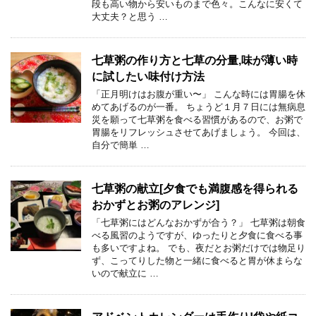
段も高い物から安いものまで色々。こんなに安くて
大丈夫？と思う …
七草粥の作り方と七草の分量,味が薄い時
に試したい味付け方法
「正月明けはお腹が重い〜」 こんな時には胃腸を休
めてあげるのが一番。 ちょうど１月７日には無病息
災を願って七草粥を食べる習慣があるので、お粥で
胃腸をリフレッシュさせてあげましょう。 今回は、
自分で簡単 …
七草粥の献立[夕食でも満腹感を得られる
おかずとお粥のアレンジ]
「七草粥にはどんなおかずが合う？」 七草粥は朝食
べる風習のようですが、ゆったりと夕食に食べる事
も多いですよね。 でも、夜だとお粥だけでは物足り
ず、こってりした物と一緒に食べると胃が休まらな
いので献立に …