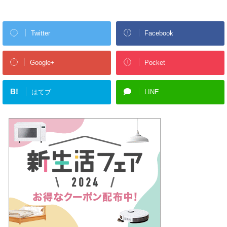
Twitter
Facebook
Google+
Pocket
B!
はてブ
LINE