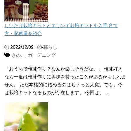
しいたけ栽培キットとエリンギ栽培キットを入手!育て
方・収穫量を紹介
2022/12/09
-
暮らし
きのこ
,
ガーデニング
「おうちで椎茸作り？なんか楽しそうだな。」 椎茸好き
なら一度は椎茸作りに興味を持ったことがあるかもしれま
せん。 ただ本格的に始めるのはちょっと大変。でも、今
は栽培キットなるものが存在します。 今回は、 …