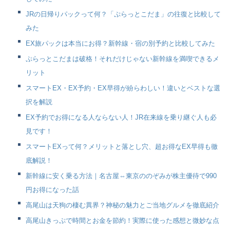
JRの日帰りパックって何？「ぷらっとこだま」の往復と比較して
みた
EX旅パックは本当にお得？新幹線・宿の別予約と比較してみた
ぷらっとこだまは破格！それだけじゃない新幹線を満喫できるメ
リット
スマートEX・EX予約・EX早得が紛らわしい！違いとベストな選
択を解説
EX予約でお得になる人ならない人！JR在来線を乗り継ぐ人も必
見です！
スマートEXって何？メリットと落とし穴、超お得なEX早得も徹
底解説！
新幹線に安く乗る方法｜名古屋⇔東京ののぞみが株主優待で990
円お得になった話
高尾山は天狗の棲む異界？神秘の魅力とご当地グルメを徹底紹介
高尾山きっぷで時間とお金を節約！実際に使った感想と微妙な点