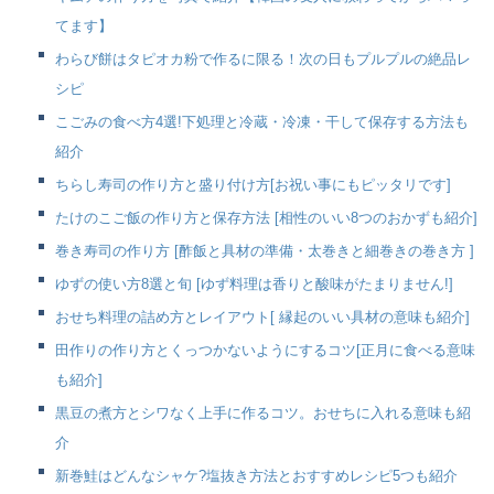
てます】
わらび餅はタピオカ粉で作るに限る！次の日もプルプルの絶品レ
シピ
こごみの食べ方4選!下処理と冷蔵・冷凍・干して保存する方法も
紹介
ちらし寿司の作り方と盛り付け方[お祝い事にもピッタリです]
たけのこご飯の作り方と保存方法 [相性のいい8つのおかずも紹介]
巻き寿司の作り方 [酢飯と具材の準備・太巻きと細巻きの巻き方 ]
ゆずの使い方8選と旬 [ゆず料理は香りと酸味がたまりません!]
おせち料理の詰め方とレイアウト[ 縁起のいい具材の意味も紹介]
田作りの作り方とくっつかないようにするコツ[正月に食べる意味
も紹介]
黒豆の煮方とシワなく上手に作るコツ。おせちに入れる意味も紹
介
新巻鮭はどんなシャケ?塩抜き方法とおすすめレシピ5つも紹介