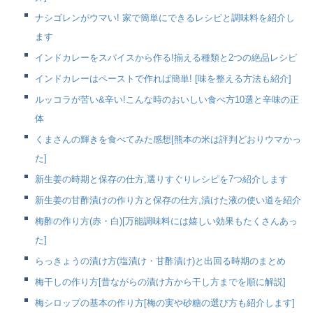
ナシゴレンがウマい! 家で簡単にできるレシピと調味料を紹介し
ます
インドカレーをスパイスから作る!揃える種類と2つの絶品レシピ
インドカレーはペーストで作れば簡単! [味を整える方法も紹介]
ルッコラが苦い&辛い!こんな時のおいしい食べ方10選と辛味の正
体
くまさんの輝きを食べてみた感想[熊本の米は評判どおりウマかっ
た]
新生姜の時期と保存の仕方,選りすぐりレシピを7つ紹介します
新生姜の甘酢漬けの作り方と保存の仕方,漬けた液の使い道を紹介
梅酢の作り方(赤・白)[万能調味料には嬉しい効果もたくさんあっ
た]
らっきょうの漬け方(塩漬け・甘酢漬け)と出回る時期のまとめ
梅干しの作り方[昔ながらの漬け方から干し方までを順に解説]
梅シロップの基本の作り方[梅の実や砂糖の選び方も紹介します]