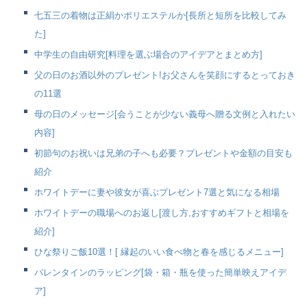
七五三の着物は正絹かポリエステルか[長所と短所を比較してみ
た]
中学生の自由研究[料理を選ぶ場合のアイデアとまとめ方]
父の日のお酒以外のプレゼント!お父さんを笑顔にするとっておき
の11選
母の日のメッセージ[会うことが少ない義母へ贈る文例と入れたい
内容]
初節句のお祝いは兄弟の子へも必要？プレゼントや金額の目安も
紹介
ホワイトデーに妻や彼女が喜ぶプレゼント7選と気になる相場
ホワイトデーの職場へのお返し[渡し方,おすすめギフトと相場を
紹介]
ひな祭りご飯10選！[ 縁起のいい食べ物と春を感じるメニュー]
バレンタインのラッピング[袋・箱・瓶を使った簡単映えアイデ
ア]