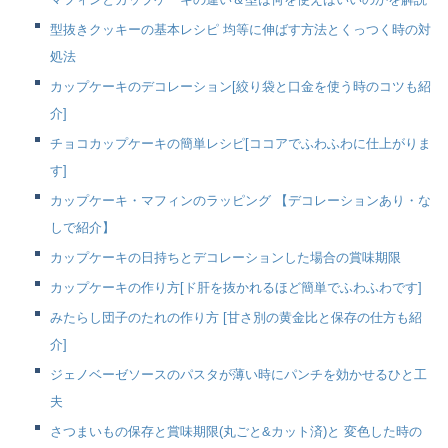
型抜きクッキーの基本レシピ 均等に伸ばす方法とくっつく時の対
処法
カップケーキのデコレーション[絞り袋と口金を使う時のコツも紹
介]
チョコカップケーキの簡単レシピ[ココアでふわふわに仕上がりま
す]
カップケーキ・マフィンのラッピング 【デコレーションあり・な
しで紹介】
カップケーキの日持ちとデコレーションした場合の賞味期限
カップケーキの作り方[ド肝を抜かれるほど簡単でふわふわです]
みたらし団子のたれの作り方 [甘さ別の黄金比と保存の仕方も紹
介]
ジェノベーゼソースのパスタが薄い時にパンチを効かせるひと工
夫
さつまいもの保存と賞味期限(丸ごと&カット済)と 変色した時の