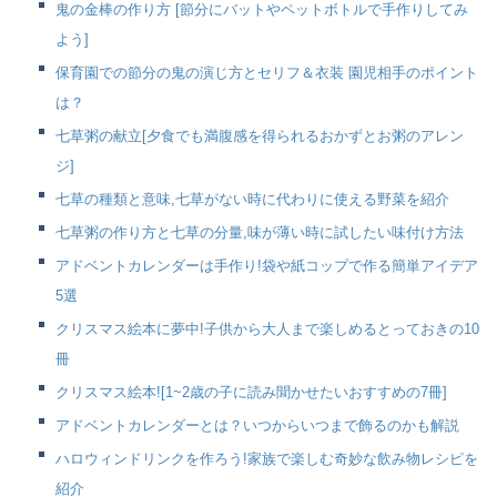
鬼の金棒の作り方 [節分にバットやペットボトルで手作りしてみ
よう]
保育園での節分の鬼の演じ方とセリフ＆衣装 園児相手のポイント
は？
七草粥の献立[夕食でも満腹感を得られるおかずとお粥のアレン
ジ]
七草の種類と意味,七草がない時に代わりに使える野菜を紹介
七草粥の作り方と七草の分量,味が薄い時に試したい味付け方法
アドベントカレンダーは手作り!袋や紙コップで作る簡単アイデア
5選
クリスマス絵本に夢中!子供から大人まで楽しめるとっておきの10
冊
クリスマス絵本![1~2歳の子に読み聞かせたいおすすめの7冊]
アドベントカレンダーとは？いつからいつまで飾るのかも解説
ハロウィンドリンクを作ろう!家族で楽しむ奇妙な飲み物レシピを
紹介