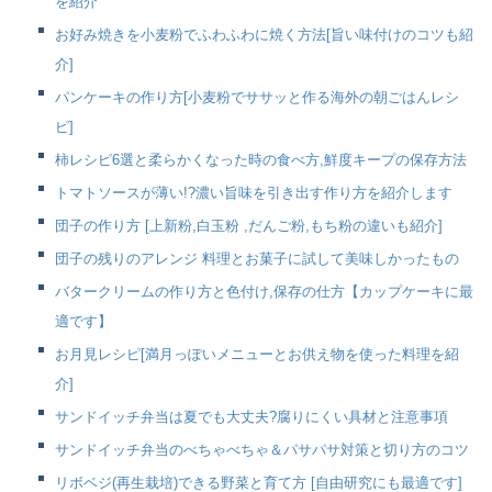
を紹介
お好み焼きを小麦粉でふわふわに焼く方法[旨い味付けのコツも紹
介]
パンケーキの作り方[小麦粉でササッと作る海外の朝ごはんレシ
ピ]
柿レシピ6選と柔らかくなった時の食べ方,鮮度キープの保存方法
トマトソースが薄い!?濃い旨味を引き出す作り方を紹介します
団子の作り方 [上新粉,白玉粉 ,だんご粉,もち粉の違いも紹介]
団子の残りのアレンジ 料理とお菓子に試して美味しかったもの
バタークリームの作り方と色付け,保存の仕方【カップケーキに最
適です】
お月見レシピ[満月っぽいメニューとお供え物を使った料理を紹
介]
サンドイッチ弁当は夏でも大丈夫?腐りにくい具材と注意事項
サンドイッチ弁当のべちゃべちゃ＆パサパサ対策と切り方のコツ
リボベジ(再生栽培)できる野菜と育て方 [自由研究にも最適です]