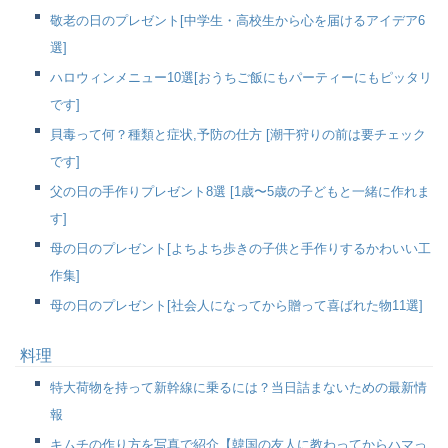
敬老の日のプレゼント[中学生・高校生から心を届けるアイデア6
選]
ハロウィンメニュー10選[おうちご飯にもパーティーにもピッタリ
です]
貝毒って何？種類と症状,予防の仕方 [潮干狩りの前は要チェック
です]
父の日の手作りプレゼント8選 [1歳〜5歳の子どもと一緒に作れま
す]
母の日のプレゼント[よちよち歩きの子供と手作りするかわいい工
作集]
母の日のプレゼント[社会人になってから贈って喜ばれた物11選]
料理
特大荷物を持って新幹線に乗るには？当日詰まないための最新情
報
キムチの作り方を写真で紹介【韓国の友人に教わってからハマっ