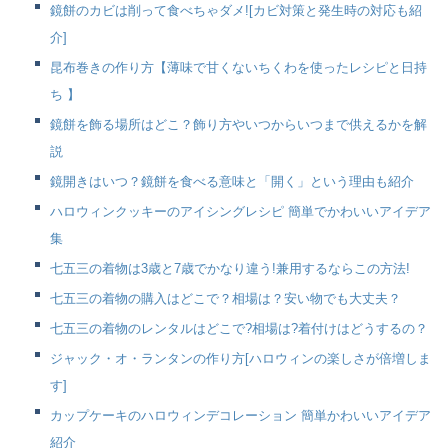
鏡餅のカビは削って食べちゃダメ![カビ対策と発生時の対応も紹
介]
昆布巻きの作り方【薄味で甘くないちくわを使ったレシピと日持
ち 】
鏡餅を飾る場所はどこ？飾り方やいつからいつまで供えるかを解
説
鏡開きはいつ？鏡餅を食べる意味と「開く」という理由も紹介
ハロウィンクッキーのアイシングレシピ 簡単でかわいいアイデア
集
七五三の着物は3歳と7歳でかなり違う!兼用するならこの方法!
七五三の着物の購入はどこで？相場は？安い物でも大丈夫？
七五三の着物のレンタルはどこで?相場は?着付けはどうするの？
ジャック・オ・ランタンの作り方[ハロウィンの楽しさが倍増しま
す]
カップケーキのハロウィンデコレーション 簡単かわいいアイデア
紹介