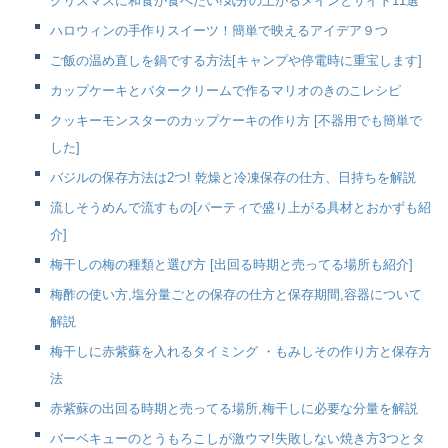
クリスマスに和食が食べたい!気分の上がるメインとサイド11選
ハロウィンの手作りスイーツ！簡単で映えるアイデア９つ
ご飯の温め直しを鍋でする方法[キャンプや停電時に重宝します]
カップケーキとバタークリームで作るマリオのきのこレシピ
クッキーモンスターのカップケーキの作り方 [不器用でも簡単で
した]
バジルの保存方法は2つ! 乾燥と冷凍保存の仕方、日持ちを解説
流しそうめんで流すもの[パーティで盛り上がる具材とおかずも紹
介]
梅干しの梅の種類と選び方 [出回る時期と売ってる場所も紹介]
梅酢の使い方,塩分量ごとの保存の仕方と保存期間,容器について
解説
梅干しに赤紫蘇を入れるタイミング ・もみしその作り方と保存方
法
赤紫蘇の出回る時期と売ってる場所,梅干しに必要な分量を解説
バーベキューのとうもろこしが激ウマ!失敗しない焼き方3つとタ