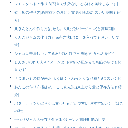
レモンタルトの作り方[簡単で失敗なし!とろける美味しさです]
煮しめの作り方[筑前煮との違いと賞味期限,縁起のいい意味も紹
介]
栗きんとんの作り方(おせち用&栗だけバージョン)と賞味期限
りんごジャムの作り方と保存方法[バターを入れてもおいしいで
す]
シャコは美味しいレア食材! 旬と茹で方,剥き方,食べ方を紹介
ぜんざいの作り方4パターンと日持ち[小豆からでも餡からでも簡
単です]
さつまいもの旬が来た!ほくほく・ねっとりな品種と9つのレシピ
あんこの作り方(粒あん・こしあん)[出来上がり量と保存方法も紹
介]
バターナッツかぼちゃは変わり者だがウマい!おすすめレシピはこ
の3つ
手作りジャムの保存の仕方3パターンと賞味期限の目安