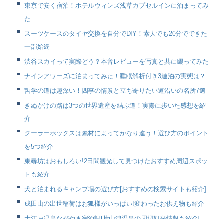
東京で安く宿泊！ホテルウィンズ浅草カプセルインに泊まってみ
た
スーツケースのタイヤ交換を自分でDIY！素人でも20分でできた
一部始終
渋谷スカイって実際どう？本音レビューを写真と共に綴ってみた
ナインアワーズに泊まってみた！睡眠解析付き3連泊の実態は？
哲学の道は趣深い！四季の情景と立ち寄りたい道沿いの名所7選
きぬかけの路は3つの世界遺産を結ぶ道！実際に歩いた感想を紹
介
クーラーボックスは素材によってかなり違う！選び方のポイント
を5つ紹介
東尋坊はおもしろい!2日間観光して見つけたおすすめ周辺スポッ
トも紹介
犬と泊まれるキャンプ場の選び方[おすすめの検索サイトも紹介]
成田山の出世稲荷はお狐様がいっぱい!変わったお供え物も紹介
大江戸温泉ながやま宿泊記[片山津温泉の周辺観光情報も紹介]