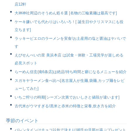
店12軒
大神神社周辺のそうめん処６選 [名物の三輪素麺は最高です]
ケーキ嫌いでも代わりはいろいろ！[ 誕生日やクリスマスにも役
立ちます]
ラッキーピエロのラーメンを実食!お土産用の塩と醤油はヤバいで
す
えびせんべいの里 美浜本店 は試食・体験・工場見学が楽しめる
必見スポット
らーめん信玄(南6条店)は絶品!待ち時間と癖になるメニューを紹介
スガキヤラーメン食べ比べ[名古屋人が生麺,袋麺,カップ麺をレビ
ューしてみた]
いちご狩りの時期[シーズン次第でおいしさと値段が違います]
古代米がウマすぎる!黒米と赤米の特徴と栄養,炊き方を紹介
季節のイベント
バレンタインはチョコ以外で決まり!彼氏や旦那が喜ぶプレゼント