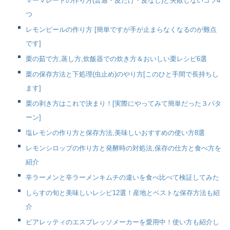
マーマレードの作り方(普通・皮だけ・皮なし)と失敗しないコツ4
つ
レモンピールの作り方 [簡単ですが手が止まらなくなるのが難点
です]
栗の茹で方,蒸し方,炊飯器での炊き方＆おいしい栗レシピ6選
栗の保存方法と下処理(虫止め)のやり方[このひと手間で長持ちし
ます]
栗の剥き方はこれで決まり！[実際にやってみて簡単だった３パタ
ーン]
塩レモンの作り方と保存方法,美味しいおすすめの使い方8選
レモンシロップの作り方と発酵時の対処法,保存の仕方と食べ方を
紹介
辛ラーメンと辛ラーメンキムチの違いを食べ比べて検証してみた
しらすの旬と美味しいレシピ12選！産地とベストな保存方法も紹
介
ビアレッティのエスプレッソメーカーを愛用中！使い方も紹介し