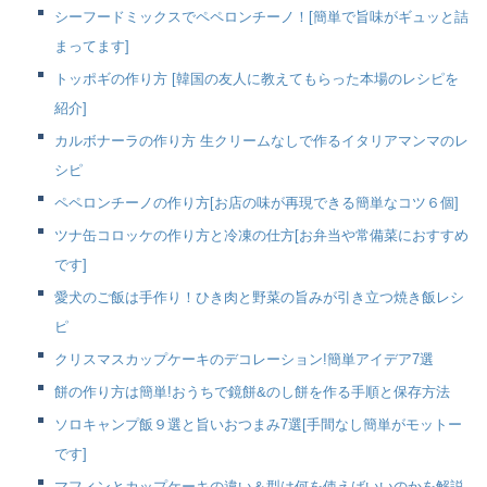
シーフードミックスでペペロンチーノ！[簡単で旨味がギュッと詰
まってます]
トッポギの作り方 [韓国の友人に教えてもらった本場のレシピを
紹介]
カルボナーラの作り方 生クリームなしで作るイタリアマンマのレ
シピ
ペペロンチーノの作り方[お店の味が再現できる簡単なコツ６個]
ツナ缶コロッケの作り方と冷凍の仕方[お弁当や常備菜におすすめ
です]
愛犬のご飯は手作り！ひき肉と野菜の旨みが引き立つ焼き飯レシ
ピ
クリスマスカップケーキのデコレーション!簡単アイデア7選
餅の作り方は簡単!おうちで鏡餅&のし餅を作る手順と保存方法
ソロキャンプ飯９選と旨いおつまみ7選[手間なし簡単がモットー
です]
マフィンとカップケーキの違い＆型は何を使えばいいのかを解説