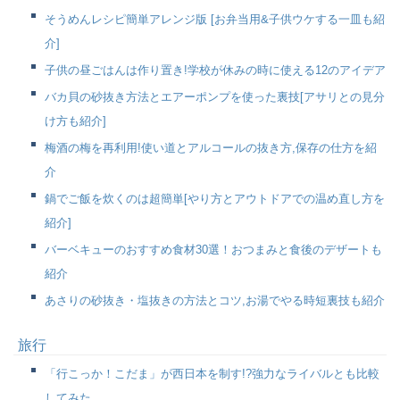
そうめんレシピ簡単アレンジ版 [お弁当用&子供ウケする一皿も紹
介]
子供の昼ごはんは作り置き!学校が休みの時に使える12のアイデア
バカ貝の砂抜き方法とエアーポンプを使った裏技[アサリとの見分
け方も紹介]
梅酒の梅を再利用!使い道とアルコールの抜き方,保存の仕方を紹
介
鍋でご飯を炊くのは超簡単[やり方とアウトドアでの温め直し方を
紹介]
バーベキューのおすすめ食材30選！おつまみと食後のデザートも
紹介
あさりの砂抜き・塩抜きの方法とコツ,お湯でやる時短裏技も紹介
旅行
「行こっか！こだま」が西日本を制す!?強力なライバルとも比較
してみた