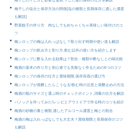
梅干しの干し方と必要な道具,干した後の保存の仕方を解説
梅干しの塩分と保存方法の関係[塩の種類と長期保存に適した濃度
も解説]
野菜餃子の作り方 肉なしでもめちゃくちゃ美味しい味付けのコ
ツ
梅シロップの梅は入れっぱなし？取り出す時期や使い道も解説
梅シロップの飲み方と割り方,飲む以外の使い方を紹介します
梅シロップに酢を入れる効果は？割合・種類や酢なしとの味比較
梅酒の基本の作り方と初心者でも失敗なく作るための6つのコツ
梅シロップの保存の仕方と賞味期限,保存容器の選び方
梅シロップが発酵したらこうなる!飲む時の注意と発酵止めの方法
梅酒の瓶のサイズと選ぶ時のチェックポイント,消毒の仕方を解説
バノックを作ってみた!レシピとアウトドアで作る時のコツを紹介
梅酒の砂糖の量と種類,適したアルコール濃度と梅との割合
梅酒の梅は入れっぱなしでも大丈夫？賞味期限と長期保存のコツ
も解説