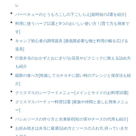
レ
バーベキューのとうもろこしの下ごしらえ[超時短の2選を紹介]
料理に使うハーブ11選と9つのおいしい使い方！[育て方も簡単で
す]
キャンプ初心者の調理器具 [最低限必要な物と料理の幅を広げる
道具]
行楽弁当のおかずとおにぎり!お花見やピクニックに映える詰め方
も紹介
鏡餅の食べ方[乾燥してカチカチに固い時のアレンジと保存法も紹
介]
クリスマスのシーフードメニュー[メインとサイドのお料理10選]
クリスマスパーティー料理12選 [家族や仲間と楽しむ簡単メニュ
ー]
バシルソースの作り方と冷凍保存[松の実やチーズの代用も紹介]
お好み焼きは弁当に最適!詰め方とソースの入れ方,持っていき方