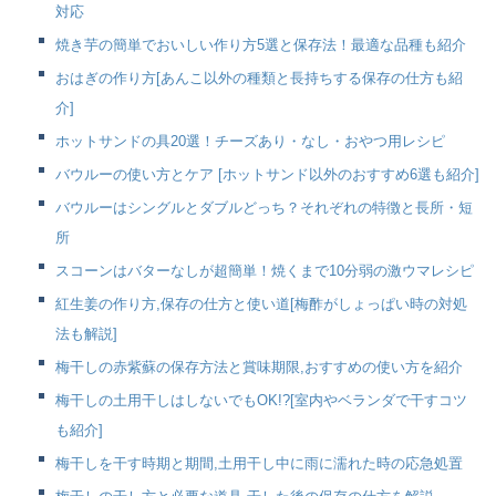
対応
焼き芋の簡単でおいしい作り方5選と保存法！最適な品種も紹介
おはぎの作り方[あんこ以外の種類と長持ちする保存の仕方も紹
介]
ホットサンドの具20選！チーズあり・なし・おやつ用レシピ
バウルーの使い方とケア [ホットサンド以外のおすすめ6選も紹介]
バウルーはシングルとダブルどっち？それぞれの特徴と長所・短
所
スコーンはバターなしが超簡単！焼くまで10分弱の激ウマレシピ
紅生姜の作り方,保存の仕方と使い道[梅酢がしょっぱい時の対処
法も解説]
梅干しの赤紫蘇の保存方法と賞味期限,おすすめの使い方を紹介
梅干しの土用干しはしないでもOK!?[室内やベランダで干すコツ
も紹介]
梅干しを干す時期と期間,土用干し中に雨に濡れた時の応急処置