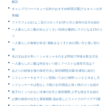
解説
キャンプでバーベキュー以外のおすすめ料理12選(グルキャンの夕
食編)
ファラフェル(ひよこ豆のコロッケ)の作り方と保存の仕方を紹介
一人暮らしのご飯がめんどくさい!自炊が劇的にラクになる13のコ
ツ
一人暮らしの食材が余る! 無駄をなくすための買い方と使い切り
術
生の玉ねぎが辛い！シャキシャキのまま即効で辛味を取る方法
一人暮らしのご飯は何合をいつ炊く？ベストな保存方法は？
あさりの砂抜き後の保存方法と保存期間[冷蔵/冷凍別に紹介]
シフォンケーキをマフィン型焼いてみた!材料 レシピと冷まし方
シフォンケーキは型なしで焼ける!代用品と焼く時のコツを紹介
餃子のくっつかない冷凍の仕方と保存期間,上手な焼き方を紹介
お粥の保存の仕方と賞味期限,温め直しとリメイクのアイデア3選