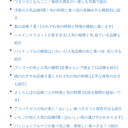
ワタリガニならここ！毎回大満足の一推しを写真で紹介
洋梨の人気品種9選！旬の時期と食べ頃の見極め方も種類別に紹
介
梨の品種７選！[それぞれ旬の時期と特徴が微妙に違います]
シャインマスカットが旨すぎる!人気の秘密と旬,似ている品種も
紹介
パイナップルの種類はいろいろ!人気品種の旬と食べ頃 ,切り方を
紹介
マンゴーの旬と人気の種類 [定番からレア物まで11品種を紹介]
桃のおすすめ品種５選とそれぞれの旬の時期 [上手な保存の仕方
も紹介]
さくらんぼの品種ごとの特徴と旬の時期 [出回る期間が超短いで
す]
アスパラガスの旬が来た！おいしい食べ方６つと保存方法も紹介
いちごの旬と人気の品種8選！[おいしい苺の選び方がわかります]
パッションフルーツの食べ頃と味、美味しい食べ方を７つ紹介