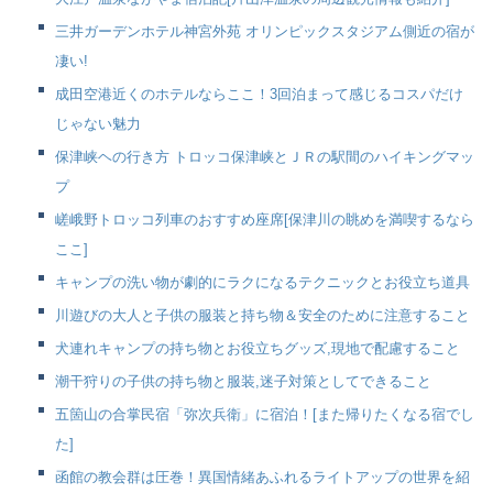
三井ガーデンホテル神宮外苑 オリンピックスタジアム側近の宿が
凄い!
成田空港近くのホテルならここ！3回泊まって感じるコスパだけ
じゃない魅力
保津峡ヘの行き方 トロッコ保津峡とＪＲの駅間のハイキングマッ
プ
嵯峨野トロッコ列車のおすすめ座席[保津川の眺めを満喫するなら
ここ]
キャンプの洗い物が劇的にラクになるテクニックとお役立ち道具
川遊びの大人と子供の服装と持ち物＆安全のために注意すること
犬連れキャンプの持ち物とお役立ちグッズ,現地で配慮すること
潮干狩りの子供の持ち物と服装,迷子対策としてできること
五箇山の合掌民宿「弥次兵衛」に宿泊！[また帰りたくなる宿でし
た]
函館の教会群は圧巻！異国情緒あふれるライトアップの世界を紹