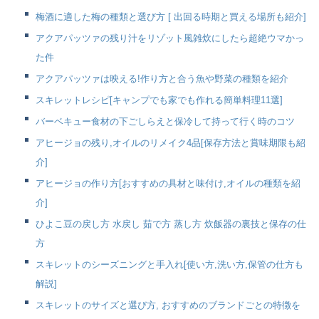
梅酒に適した梅の種類と選び方 [ 出回る時期と買える場所も紹介]
アクアパッツァの残り汁をリゾット風雑炊にしたら超絶ウマかっ
た件
アクアパッツァは映える!作り方と合う魚や野菜の種類を紹介
スキレットレシピ[キャンプでも家でも作れる簡単料理11選]
バーベキュー食材の下ごしらえと保冷して持って行く時のコツ
アヒージョの残り,オイルのリメイク4品[保存方法と賞味期限も紹
介]
アヒージョの作り方[おすすめの具材と味付け,オイルの種類を紹
介]
ひよこ豆の戻し方 水戻し 茹で方 蒸し方 炊飯器の裏技と保存の仕
方
スキレットのシーズニングと手入れ[使い方,洗い方,保管の仕方も
解説]
スキレットのサイズと選び方, おすすめのブランドごとの特徴を