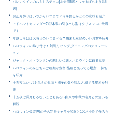
バレンタインのおもしろチョコ[本命用5選とウケるばらまき系5
選]
お正月飾りはいつからいつまで？何を飾るかとその意味も紹介
アドベントカレンダー7選!木製の引き出し型はクリスマスに最適
です
年越しそばは大晦日のいつ食べる？由来と縁起のいい具材を紹介
ハロウィンの飾り付け！玄関,リビング,ダイニングのデコレーシ
ョン
ジャック・オ・ランタンの悲しい伝説とハロウィンに飾る意味
ハロウィンのかぼちゃは種類が豊富!品種と売ってる場所,日持ち
を紹介
十五夜はいつ?お供えの意味と団子の数や積み方,供える場所を解
説
十五夜は満月じゃないこともある!?由来や中秋の名月との違いも
解説
ハロウィン仮装!男の子の定番キャラを私服と100均小物で作ろう!