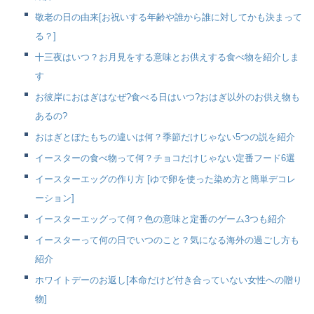
敬老の日の由来[お祝いする年齢や誰から誰に対してかも決まって
る？]
十三夜はいつ？お月見をする意味とお供えする食べ物を紹介しま
す
お彼岸におはぎはなぜ?食べる日はいつ?おはぎ以外のお供え物も
あるの?
おはぎとぼたもちの違いは何？季節だけじゃない5つの説を紹介
イースターの食べ物って何？チョコだけじゃない定番フード6選
イースターエッグの作り方 [ゆで卵を使った染め方と簡単デコレ
ーション]
イースターエッグって何？色の意味と定番のゲーム3つも紹介
イースターって何の日でいつのこと？気になる海外の過ごし方も
紹介
ホワイトデーのお返し[本命だけど付き合っていない女性への贈り
物]