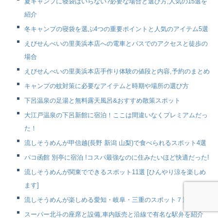
夏キャンプに寝袋はいらない?必要な場合と選び方,人気の15選を
紹介
冬キャンプの寝袋を選ぶ4つの重要ポイントと人気のアイテム5選
えびせんべいの里美浜本店への電車とバスでのアクセスと徒歩の
場合
えびせんべいの里美浜本店手作り体験の値段と内容,予約のまとめ
キャンプの蚊対策に必要なアイテムと時期や場所の選び方
下呂温泉の足湯と無料露天風呂&おすすめ散策スポット
大江戸温泉の下呂新館に宿泊！ここは間違いなくプレミアムだっ
た！
流しそうめんが甲信越(長野 新潟 山梨)で食べられるスポット4選
パコ函館 別亭に宿泊 !コスパ最強なのに住みたいほど快適だった!
流しそうめんが関東でできるスポット11選 [ひんやり涼を楽しめ
ます]
流しそうめんが楽しめる愛知・岐阜・三重のスポット７選
スーパー北斗の座席と設備,車内販売と沿線で有名な駅弁を紹介