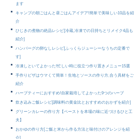
ます
キャンプの朝ごはんと昼ごはんアイデア!簡単で美味しい10品を紹
介
ひじきの煮物の絶品レシピ[冷蔵,冷凍での日持ちとリメイク4品も
紹介]
ハンバーグの卵なしレシピ[ふっくらジューシーなうちの定番で
す]
冷凍しといてよかった!忙しい時に役立つ作り置きメニュー15選
手作りピザはウマくて簡単！生地とソースの作り方,合う具材をご
紹介
ハーブティーにおすすめ!自家栽培してよかった9つのハーブ
炊き込みご飯レシピ[調味料の黄金比とおすすめのおかずを紹介]
グリーンカレーの作り方【ペーストを本場の味に近づけるひと工
夫】
おかゆの作り方[ご飯と米から作る方法と味付けのアレンジを紹
介]