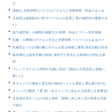
介
函館山 五稜郭間のバスでのアクセスと所要時間・料金のまとめ
五稜郭は函館観光の肝!タワーからの絶景と雪の城郭内が素敵すぎ
た!
新千歳空港・小樽間の移動方法 時間・料金とフリー切符情報
札幌・小樽間のアクセス方法と所要時間 フリーパスもあるの？
札幌雪まつりの飛行機とホテルを取る時期と費用,滞在日数の目安
狭井神社は病気平癒の神様! 薬井戸で有名な大神神社の摂社を参
拝
プレミアホテル−CABIN−札幌に宿泊 ! [都会の天然温泉と朝食に
驚いた]
冬キャンプの服装と寝る時の格好[ベストな素材と重ね着の仕方]
キャンプの暖房 ７選 [秋・冬キャンプに温まれる道具と注意事項]
支笏湖氷濤まつりの日程と場所、実際に見た氷と光の世界を写真
で紹介