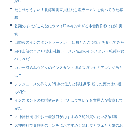
か!?
だし麺がうまい！北海道帆立貝柱だし塩ラーメンを食べてみた感
想
乾麺のそばがこんなにウマイ!?本格的すぎる木曽路御嶽そばを実
食
山頭火のインスタントラーメン「 旭川とんこつ塩」を食べてみた
白樺山荘のコク味噌味[札幌ラーメン名店のインスタント乾麺を食
べてみた]
カレー煮込みうどんのインスタント 具&スガキヤのアレンジ法と
は？
シソジュースの作り方[保存の仕方と賞味期限,残った葉の使い道
も紹介]
インスタントの味噌煮込みうどんはウマい？名古屋人が実食して
みた
大神神社周辺のお土産は何がおすすめ？絶対買いたい名物6選
大神神社で参拝後のランチにおすすめ！隠れ屋カフェと人気のお