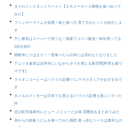
タイのインスタントラーメン【２大メーカー３種類を食べ比べて
みた】
フィンガーライムを収穫！味と食べ方,育て方のヒントを紹介しま
す
干し椎茸はスーパーで買うな！国産でコスパ最強！毎年買ってる
2品を紹介
雑穀米にドはまり！一度食べたら白米には戻れなくなりました
アムリタ食堂は吉祥寺にいながらタイを感じる異空間[料理も激ウ
マです]
ライオンコーヒーはハワイの定番!バニラマカダミアがおすすめで
す
ホノルルクッキーは日本でも買える!ハワイの定番土産にハマった
件
近江町市場寿司レビュー メニューとお味,雰囲気をまとめてみた
赤からの鉄板うどんを食べてみた感想 真っ赤なソースは激辛なの